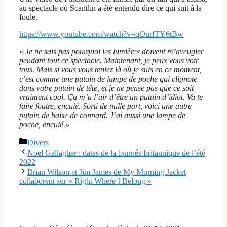
au spectacle où Scantlin a été entendu dire ce qui suit à la
foule.
https://www.youtube.com/watch?v=qOurfTY6tBw
«
Je ne sais pas pourquoi les lumières doivent m’aveugler
pendant tout ce spectacle. Maintenant, je peux vous voir
tous. Mais si vous vous teniez là où je suis en ce moment,
c’est comme une putain de lampe de poche qui clignote
dans votre putain de tête, et je ne pense pas que ce soit
vraiment cool. Ça m’a l’air d’être un putain d’idiot. Va te
faire foutre, enculé. Sorti de nulle part, voici une autre
putain de baise de connard. J’ai aussi une lampe de
poche, enculé.»
Catégories
Divers
Noel Gallagher : dates de la tournée britannique de l’été
2022
Brian Wilson et Jim James de My Morning Jacket
collaborent sur « Right Where I Belong »