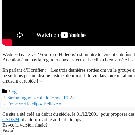
Wednesday 13 : « ‘You’re so Hideous’ est un titre tellement entraînant
Attention à ne pas la regarder dans les yeux. Le clip a bien sûr été insp
En parlant d’Horrifier : « Les trois dernières sorties ont vu le groupe 
ne sortirais pas un disque triste et déprimant. Je voulais faire un a
amusant et rapide ! »
Catégories
Blog
Streaming musical : le format FLAC
Dope sort le clip « Believe »
Ce site a été créé au début du siècle, le 31/12/2001, pour proposer des
CSDEM
, il a donc évolué au fil du temps.
Est-ce la version finale?
Pas sûr