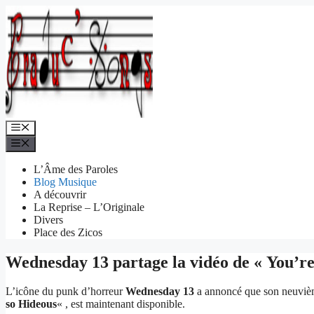
Aller
au
contenu
Menu
Menu
L’Âme des Paroles
Blog Musique
A découvrir
La Reprise – L’Originale
Divers
Place des Zicos
Wednesday 13 partage la vidéo de « You’re
L’icône du punk d’horreur
Wednesday 13
a annoncé que son neuviè
so Hideous
« , est maintenant disponible.