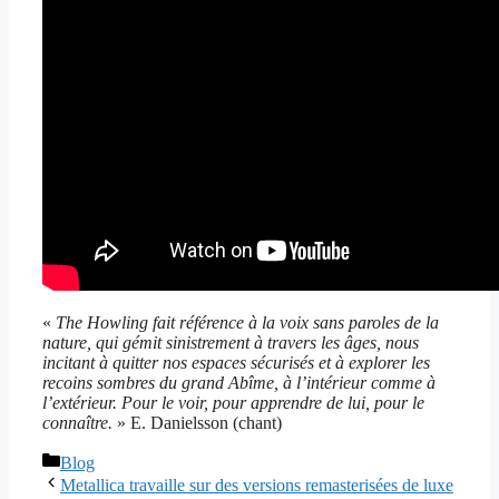
«
The Howling fait référence à la voix sans paroles de la
nature, qui gémit sinistrement à travers les âges, nous
incitant à quitter nos espaces sécurisés et à explorer les
recoins sombres du grand Abîme, à l’intérieur comme à
l’extérieur. Pour le voir, pour apprendre de lui, pour le
connaître.
» E. Danielsson (chant)
Catégories
Blog
Metallica travaille sur des versions remasterisées de luxe