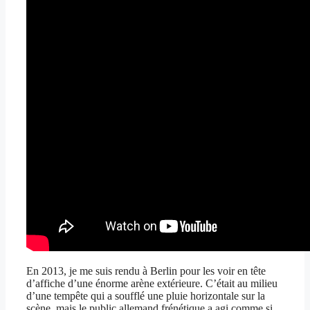
En 2013, je me suis rendu à Berlin pour les voir en tête
d’affiche d’une énorme arène extérieure. C’était au milieu
d’une tempête qui a soufflé une pluie horizontale sur la
scène, mais le public allemand frénétique a agi comme si