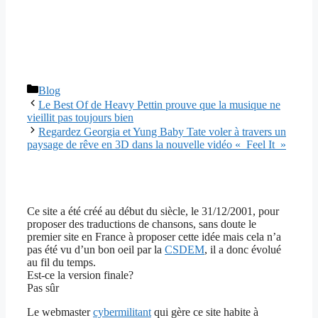
Catégories
Blog
Le Best Of de Heavy Pettin prouve que la musique ne
vieillit pas toujours bien
Regardez Georgia et Yung Baby Tate voler à travers un
paysage de rêve en 3D dans la nouvelle vidéo « Feel It »
Ce site a été créé au début du siècle, le 31/12/2001, pour
proposer des traductions de chansons, sans doute le
premier site en France à proposer cette idée mais cela n’a
pas été vu d’un bon oeil par la
CSDEM
, il a donc évolué
au fil du temps.
Est-ce la version finale?
Pas sûr
Le webmaster
cybermilitant
qui gère ce site habite à