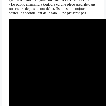
Quand le chanteur / guitariste Michael Poulsen déclare:
«Le public allemand a toujours eu une place spéciale dans
nos cœurs depuis le tout début. Ils nous ont toujours
soutenus et continuent de le faire », ne plaisante pas.