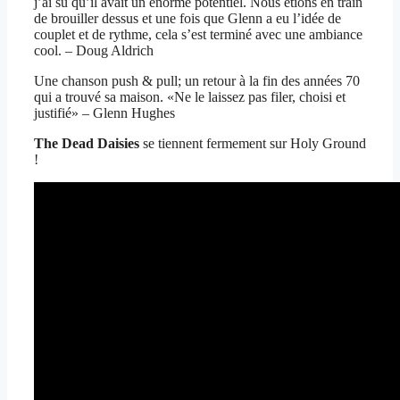
j’ai su qu’il avait un énorme potentiel. Nous étions en train
de brouiller dessus et une fois que Glenn a eu l’idée de
couplet et de rythme, cela s’est terminé avec une ambiance
cool. – Doug Aldrich
Une chanson push & pull; un retour à la fin des années 70
qui a trouvé sa maison. «Ne le laissez pas filer, choisi et
justifié» – Glenn Hughes
The Dead Daisies
se tiennent fermement sur Holy Ground
!