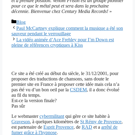
et à prendre position. Venom Prison est un groupe pionnier
pour ce que le métal peut et sera dans la prochaine
décennie. Bienvenue chez Century Media Records!
»
Catégories
Blog
Paul McCartney explique comment la musique a été son
sauveur pendant le verrouillage
La vidéo animée d’Ace Frehley pour I’m Down est
pleine de références cryptiques à Kiss
Ce site a été créé au début du siècle, le 31/12/2001, pour
proposer des traductions de chansons, sans doute le
premier site en France à proposer cette idée mais cela n’a
pas été vu d’un bon oeil par la
CSDEM
, il a donc évolué
au fil du temps.
Est-ce la version finale?
Pas sûr
Le webmaster
cybermilitant
qui gère ce site habite à
Graveson
, à quelques kilomètres de
St Rémy de Provence
,
est partenaire de
Esprit Provence
, de
RAD
et a
arrêté de
fumer grâce à l'hypnose
.