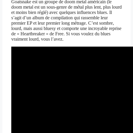
Goatsnake est un groupe de doom metal américain (le
doom metal est un sous-genre de métal plus lent, plus lourd
et moins bien réglé) avec quelques influences blues. Il
s’agit d’un album de compilation qui rassemble leur
premier EP et leur premier long métrage. C’est sombre,
lourd, mais aussi bluesy et comporte une incroyable reprise
de « Heartbreaker » de Free. Si vous voulez du blues
vraiment lourd, vous l’avez.