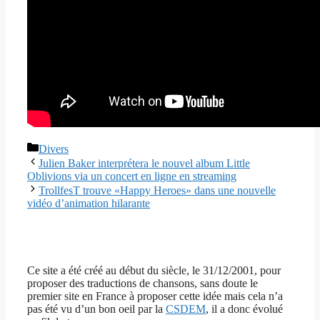
Catégories
Divers
Julien Baker interprétera le nouvel album Little
Oblivions via un concert en ligne en streaming
TrollfesT trouve «Happy Heroes» dans une nouvelle
vidéo d’animation hilarante
Ce site a été créé au début du siècle, le 31/12/2001, pour
proposer des traductions de chansons, sans doute le
premier site en France à proposer cette idée mais cela n’a
pas été vu d’un bon oeil par la
CSDEM
, il a donc évolué