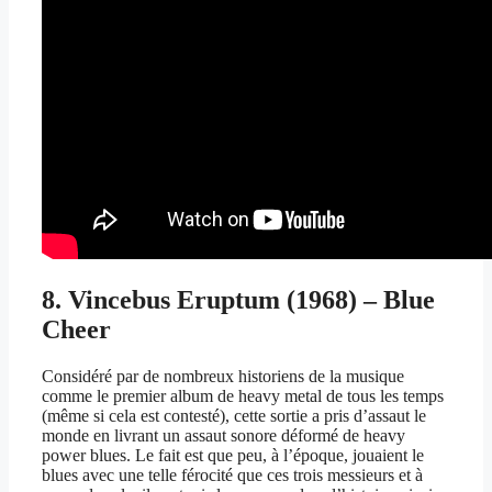
8. Vincebus Eruptum (1968) – Blue
Cheer
Considéré par de nombreux historiens de la musique
comme le premier album de heavy metal de tous les temps
(même si cela est contesté), cette sortie a pris d’assaut le
monde en livrant un assaut sonore déformé de heavy
power blues. Le fait est que peu, à l’époque, jouaient le
blues avec une telle férocité que ces trois messieurs et à