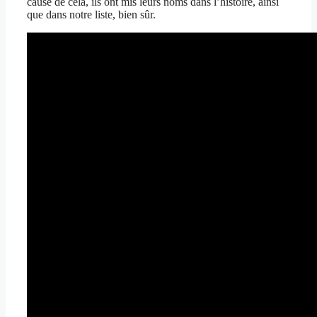
cause de cela, ils ont mis leurs noms dans l’histoire, ainsi
que dans notre liste, bien sûr.