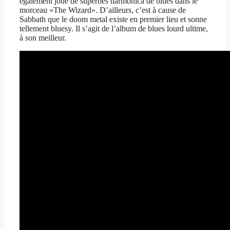
également joué de superbes harmonica de blues dans le
morceau «The Wizard». D’ailleurs, c’est à cause de
Sabbath que le doom metal existe en premier lieu et sonne
tellement bluesy. Il s’agit de l’album de blues lourd ultime,
à son meilleur.