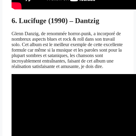
6. Lucifuge (1990) – Dantzig
Glenn Danzig, de renommée horror-punk, a incorporé de
nombreux aspects blues et rock & roll dans son travail
solo. Cet album est le meilleur exemple de cette excellente
formule car même si la musique et les paroles sont pour la
plupart sombres et sataniques, les chansons sont
incroyablement entraînantes, faisant de cet album une
réalisation satisfaisante et amusante, je dois dire.