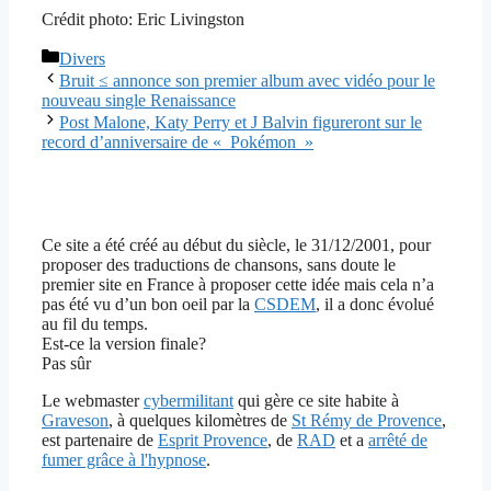
Crédit photo: Eric Livingston
Catégories
Divers
Bruit ≤ annonce son premier album avec vidéo pour le
nouveau single Renaissance
Post Malone, Katy Perry et J Balvin figureront sur le
record d’anniversaire de « Pokémon »
Ce site a été créé au début du siècle, le 31/12/2001, pour
proposer des traductions de chansons, sans doute le
premier site en France à proposer cette idée mais cela n’a
pas été vu d’un bon oeil par la
CSDEM
, il a donc évolué
au fil du temps.
Est-ce la version finale?
Pas sûr
Le webmaster
cybermilitant
qui gère ce site habite à
Graveson
, à quelques kilomètres de
St Rémy de Provence
,
est partenaire de
Esprit Provence
, de
RAD
et a
arrêté de
fumer grâce à l'hypnose
.