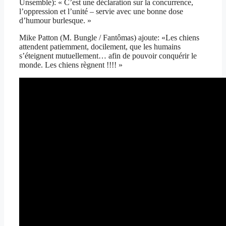
Unsemble): « C’est une déclaration sur la concurrence,
l’oppression et l’unité – servie avec une bonne dose
d’humour burlesque. »
Mike Patton (M. Bungle / Fantômas) ajoute: «Les chiens
attendent patiemment, docilement, que les humains
s’éteignent mutuellement… afin de pouvoir conquérir le
monde. Les chiens règnent !!!! »