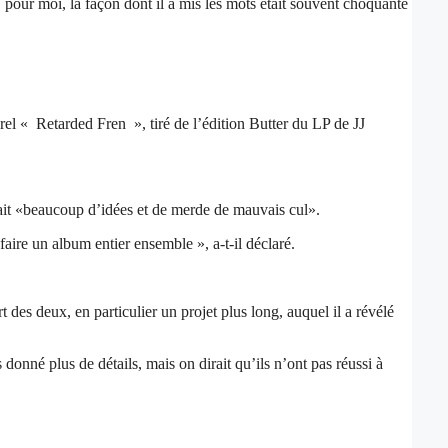
pour moi, la façon dont il a mis les mots était souvent choquante
 « Retarded Fren », tiré de l’édition Butter du LP de JJ
avait «beaucoup d’idées et de merde de mauvais cul».
ire un album entier ensemble », a-t-il déclaré.
es deux, en particulier un projet plus long, auquel il a révélé
 donné plus de détails, mais on dirait qu’ils n’ont pas réussi à