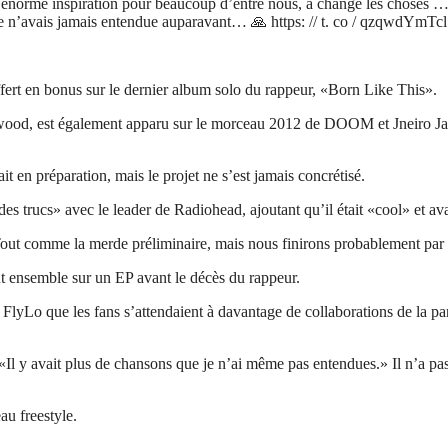
e énorme inspiration pour beaucoup d’entre nous, a changé les choses … 
 je n’avais jamais entendue auparavant… 🙏 https: // t. co / qzqwdYmTcl
t en bonus sur le dernier album solo du rappeur, «Born Like This».
ood, est également apparu sur le morceau 2012 de DOOM et Jneiro Jarel
n préparation, mais le projet ne s’est jamais concrétisé.
des trucs» avec le leader de Radiohead, ajoutant qu’il était «cool» et 
out comme la merde préliminaire, mais nous finirons probablement par fa
t ensemble sur un EP avant le décès du rappeur.
o que les fans s’attendaient à davantage de collaborations de la part d
. «Il y avait plus de chansons que je n’ai même pas entendues.» Il n’a pas
u freestyle.