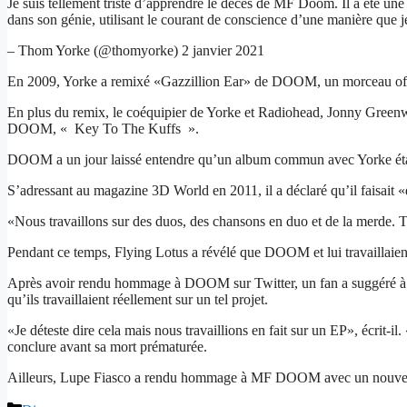
Je suis tellement triste d’apprendre le décès de MF Doom. Il a été un
dans son génie, utilisant le courant de conscience d’une manière que
– Thom Yorke (@thomyorke) 2 janvier 2021
En 2009, Yorke a remixé «Gazzillion Ear» de DOOM, un morceau offer
En plus du remix, le coéquipier de Yorke et Radiohead, Jonny Greenw
DOOM, « Key To The Kuffs ».
DOOM a un jour laissé entendre qu’un album commun avec Yorke était e
S’adressant au magazine 3D World en 2011, il a déclaré qu’il faisait «
«Nous travaillons sur des duos, des chansons en duo et de la merde. T
Pendant ce temps, Flying Lotus a révélé que DOOM et lui travaillaien
Après avoir rendu hommage à DOOM sur Twitter, un fan a suggéré à FlyL
qu’ils travaillaient réellement sur un tel projet.
«Je déteste dire cela mais nous travaillions en fait sur un EP», écrit-il
conclure avant sa mort prématurée.
Ailleurs, Lupe Fiasco a rendu hommage à MF DOOM avec un nouvea