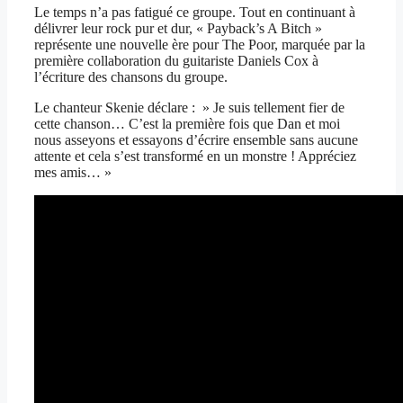
Le temps n’a pas fatigué ce groupe. Tout en continuant à
délivrer leur rock pur et dur, « Payback’s A Bitch »
représente une nouvelle ère pour The Poor, marquée par la
première collaboration du guitariste Daniels Cox à
l’écriture des chansons du groupe.
Le chanteur Skenie déclare : » Je suis tellement fier de
cette chanson… C’est la première fois que Dan et moi
nous asseyons et essayons d’écrire ensemble sans aucune
attente et cela s’est transformé en un monstre ! Appréciez
mes amis… »