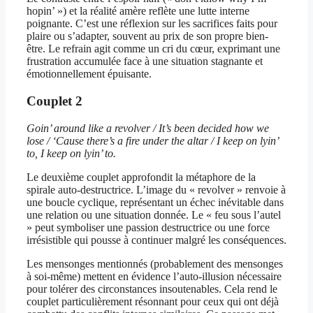
hopin’ ») et la réalité amère reflète une lutte interne
poignante. C’est une réflexion sur les sacrifices faits pour
plaire ou s’adapter, souvent au prix de son propre bien-
être. Le refrain agit comme un cri du cœur, exprimant une
frustration accumulée face à une situation stagnante et
émotionnellement épuisante.
Couplet 2
Goin’ around like a revolver / It’s been decided how we
lose / ‘Cause there’s a fire under the altar / I keep on lyin’
to, I keep on lyin’ to.
Le deuxième couplet approfondit la métaphore de la
spirale auto-destructrice. L’image du « revolver » renvoie à
une boucle cyclique, représentant un échec inévitable dans
une relation ou une situation donnée. Le « feu sous l’autel
» peut symboliser une passion destructrice ou une force
irrésistible qui pousse à continuer malgré les conséquences.
Les mensonges mentionnés (probablement des mensonges
à soi-même) mettent en évidence l’auto-illusion nécessaire
pour tolérer des circonstances insoutenables. Cela rend le
couplet particulièrement résonnant pour ceux qui ont déjà