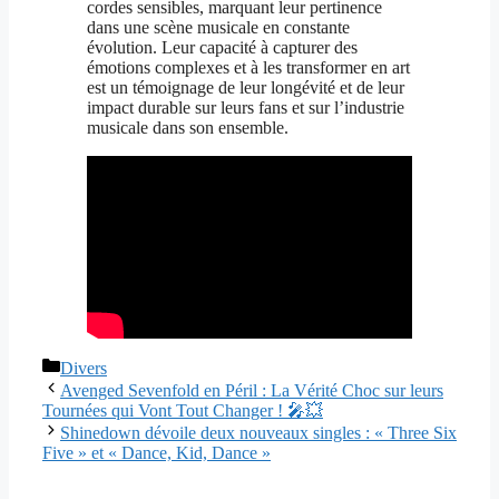
cordes sensibles, marquant leur pertinence
dans une scène musicale en constante
évolution. Leur capacité à capturer des
émotions complexes et à les transformer en art
est un témoignage de leur longévité et de leur
impact durable sur leurs fans et sur l’industrie
musicale dans son ensemble.
Catégories
Divers
Avenged Sevenfold en Péril : La Vérité Choc sur leurs
Tournées qui Vont Tout Changer ! 🎤💥
Shinedown dévoile deux nouveaux singles : « Three Six
Five » et « Dance, Kid, Dance »