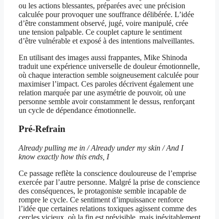
ou les actions blessantes, préparées avec une précision
calculée pour provoquer une souffrance délibérée. L’idée
d’être constamment observé, jugé, voire manipulé, crée
une tension palpable. Ce couplet capture le sentiment
d’être vulnérable et exposé à des intentions malveillantes.
En utilisant des images aussi frappantes, Mike Shinoda
traduit une expérience universelle de douleur émotionnelle,
où chaque interaction semble soigneusement calculée pour
maximiser l’impact. Ces paroles décrivent également une
relation marquée par une asymétrie de pouvoir, où une
personne semble avoir constamment le dessus, renforçant
un cycle de dépendance émotionnelle.
Pré-Refrain
Already pulling me in / Already under my skin / And I
know exactly how this ends, I
Ce passage reflète la conscience douloureuse de l’emprise
exercée par l’autre personne. Malgré la prise de conscience
des conséquences, le protagoniste semble incapable de
rompre le cycle. Ce sentiment d’impuissance renforce
l’idée que certaines relations toxiques agissent comme des
cercles vicieux, où la fin est prévisible, mais inévitablement