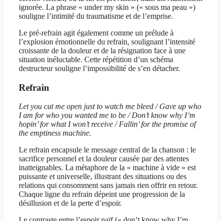
ignorée. La phrase « under my skin » (« sous ma peau »)
souligne l’intimité du traumatisme et de l’emprise.
Le pré-refrain agit également comme un prélude à
l’explosion émotionnelle du refrain, soulignant l’intensité
croissante de la douleur et de la résignation face à une
situation inéluctable. Cette répétition d’un schéma
destructeur souligne l’impossibilité de s’en détacher.
Refrain
Let you cut me open just to watch me bleed / Gave up who
I am for who you wanted me to be / Don’t know why I’m
hopin’ for what I won’t receive / Fallin’ for the promise of
the emptiness machine.
Le refrain encapsule le message central de la chanson : le
sacrifice personnel et la douleur causée par des attentes
inatteignables. La métaphore de la « machine à vide » est
puissante et universelle, illustrant des situations ou des
relations qui consomment sans jamais rien offrir en retour.
Chaque ligne du refrain dépeint une progression de la
désillusion et de la perte d’espoir.
Le contraste entre l’espoir naïf (« don’t know why I’m