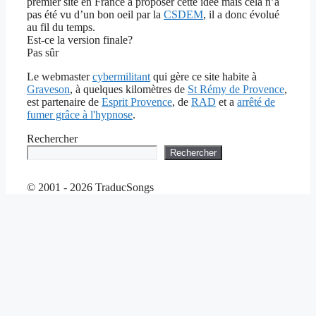
premier site en France à proposer cette idée mais cela n’a
pas été vu d’un bon oeil par la
CSDEM
, il a donc évolué
au fil du temps.
Est-ce la version finale?
Pas sûr
Le webmaster
cybermilitant
qui gère ce site habite à
Graveson
, à quelques kilomètres de
St Rémy de Provence
,
est partenaire de
Esprit Provence
, de
RAD
et a
arrêté de
fumer grâce à l'hypnose
.
Rechercher
Rechercher
© 2001 - 2026 TraducSongs