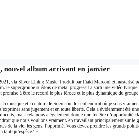
, nouvel album arrivant en janvier
 2021, via Silver Lining Music. Produit par Iñaki Marconi et masterisé
, le supergroupe suédois de metal progressif a sorti une vidéo lyrique 
 promise à être le record le plus féroce et le plus dynamique du groupe
ue la musique et la nature de Soen sont le seul endroit où je sens vraim
t s’exprimer sans jugement et en toute liberté. Cela a évidemment été une 
 concerts, mais cela nous a également donné une fenêtre d’opportunité c
roit que nous voulions vraiment, en travaillant principalement sur le 
tantes de la vie, les gens, l’opprimé. Vous devez prendre les grands point
en tant qu’espèce? »