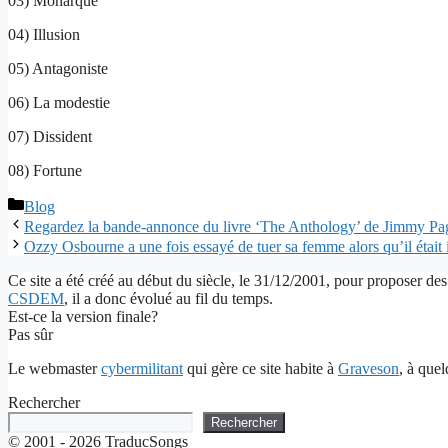
03) Monarque
04) Illusion
05) Antagoniste
06) La modestie
07) Dissident
08) Fortune
Catégories
Blog
Regardez la bande-annonce du livre ‘The Anthology’ de Jimmy Pa
Ozzy Osbourne a une fois essayé de tuer sa femme alors qu’il était 
Ce site a été créé au début du siècle, le 31/12/2001, pour proposer des
CSDEM
, il a donc évolué au fil du temps.
Est-ce la version finale?
Pas sûr
Le webmaster
cybermilitant
qui gère ce site habite à
Graveson
, à que
Rechercher
Rechercher
© 2001 - 2026 TraducSongs