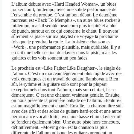
L’album débute avec «Hard Headed Woman», un blues
rocker court, mi-tempo, avec une solide performance de
l’ensemble du groupe. C’est un bon début. Le deuxième
morceau est «Back To Memphis», un autre blues-rocker à
mi-tempo, mais il semble beaucoup plus inspiré et a plus
de punch, surtout en ce qui concerne le chant. Il trouvera
sûrement sa place sur ma playlist de voyage la prochaine
fois que je prendrai la route. La troisième chanson est
«Work», une performance plausible, mais oubliable. Il y a
en fait une belle section de clavier dans la piste, mais les
guitares et les voix sonnent un peu fades.
Le prochain est «Like Father Like Daughter», le single de
l’album. C’est un morceau légèrement plus rapide avec des
voix énergiques et un travail de guitare flamboyant. Bien
sûr, le rythme et la guitare solo sont pour la plupart
exceptionnels dans tout l’album, mais sur celui-ci, ils se
démarquent. C’est une chanson vraiment géniale. Ensuite,
on nous présente la première ballade de l’album. «Failure»
est un magnifiquement chanté. Ensuite, la chanson titre suit
avec des riffs et des solos de guitare hard-rock et une autre
performance vocale forte, avec une basse et un clavier qui
se fondent également bien. Une autre piste hors concours,
définitivement. «Moving on» est la chanson la plus
différente de l’album puisque les guitares prennent un