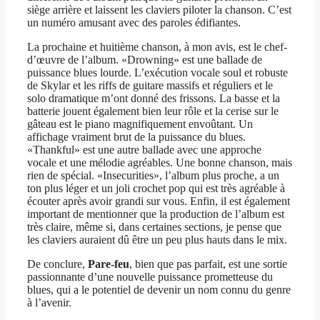
siège arrière et laissent les claviers piloter la chanson. C’est
un numéro amusant avec des paroles édifiantes.
La prochaine et huitième chanson, à mon avis, est le chef-
d’œuvre de l’album. «Drowning» est une ballade de
puissance blues lourde. L’exécution vocale soul et robuste
de Skylar et les riffs de guitare massifs et réguliers et le
solo dramatique m’ont donné des frissons. La basse et la
batterie jouent également bien leur rôle et la cerise sur le
gâteau est le piano magnifiquement envoûtant. Un
affichage vraiment brut de la puissance du blues.
«Thankful» est une autre ballade avec une approche
vocale et une mélodie agréables. Une bonne chanson, mais
rien de spécial. «Insecurities», l’album plus proche, a un
ton plus léger et un joli crochet pop qui est très agréable à
écouter après avoir grandi sur vous. Enfin, il est également
important de mentionner que la production de l’album est
très claire, même si, dans certaines sections, je pense que
les claviers auraient dû être un peu plus hauts dans le mix.
De conclure,
Pare-feu
, bien que pas parfait, est une sortie
passionnante d’une nouvelle puissance prometteuse du
blues, qui a le potentiel de devenir un nom connu du genre
à l’avenir.