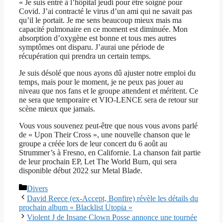
« Je suis entré à l’hôpital jeudi pour être soigné pour
Covid. J’ai contracté le virus d’un ami qui ne savait pas
qu’il le portait. Je me sens beaucoup mieux mais ma
capacité pulmonaire en ce moment est diminuée. Mon
absorption d’oxygène est bonne et tous mes autres
symptômes ont disparu. J’aurai une période de
récupération qui prendra un certain temps.
Je suis désolé que nous ayons dû ajuster notre emploi du
temps, mais pour le moment, je ne peux pas jouer au
niveau que nos fans et le groupe attendent et méritent. Ce
ne sera que temporaire et VIO-LENCE sera de retour sur
scène mieux que jamais.
Vous vous souvenez peut-être que nous vous avons parlé
de « Upon Their Cross », une nouvelle chanson que le
groupe a créée lors de leur concert du 6 août au
Strummer’s à Fresno, en Californie. La chanson fait partie
de leur prochain EP, Let The World Burn, qui sera
disponible début 2022 sur Metal Blade.
Catégories
Divers
David Reece (ex-Accept, Bonfire) révèle les détails du
prochain album « Blacklist Utopia »
Violent J de Insane Clown Posse annonce une tournée