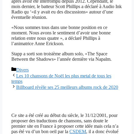
après avoir été interrompu depuis 2012. Cependant, le
mois dernier, le batteur Scott Phillips a déclaré à Audio Ink
Radio qu ‘«il y avait eu des discussions» autour d’une
éventuelle réunion.
«Nous sommes tous dans une bonne position en ce
moment. Nous avons le sentiment d’avoir une bonne
relation entre nous quatre », a déclaré Phillips à
l’animatrice Anne Erickson.
Stapp a sorti son troisième album solo, «The Space
Between the Shadows» l’année dernière via Napalm.
Catégories
Divers
Les 10 chansons de Noël les plus metal de tous les
temps
Billboard révèle ses 25 meilleurs albums rock de 2020
Ce site a été créé au début du siècle, le 31/12/2001, pour
proposer des traductions de chansons, sans doute le
premier site en France à proposer cette idée mais cela n’a
pas été vu d’un bon oeil par la
CSDEM
, il a donc évolué