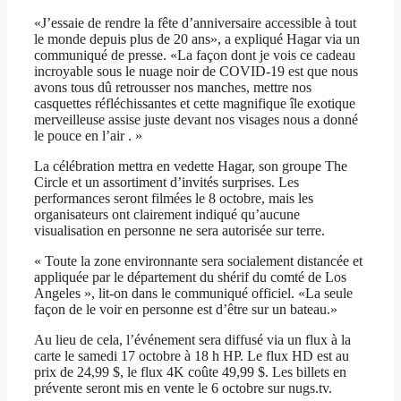
«J’essaie de rendre la fête d’anniversaire accessible à tout
le monde depuis plus de 20 ans», a expliqué Hagar via un
communiqué de presse. «La façon dont je vois ce cadeau
incroyable sous le nuage noir de COVID-19 est que nous
avons tous dû retrousser nos manches, mettre nos
casquettes réfléchissantes et cette magnifique île exotique
merveilleuse assise juste devant nos visages nous a donné
le pouce en l’air . »
La célébration mettra en vedette Hagar, son groupe The
Circle et un assortiment d’invités surprises. Les
performances seront filmées le 8 octobre, mais les
organisateurs ont clairement indiqué qu’aucune
visualisation en personne ne sera autorisée sur terre.
« Toute la zone environnante sera socialement distancée et
appliquée par le département du shérif du comté de Los
Angeles », lit-on dans le communiqué officiel. «La seule
façon de le voir en personne est d’être sur un bateau.»
Au lieu de cela, l’événement sera diffusé via un flux à la
carte le samedi 17 octobre à 18 h HP. Le flux HD est au
prix de 24,99 $, le flux 4K coûte 49,99 $. Les billets en
prévente seront mis en vente le 6 octobre sur nugs.tv.