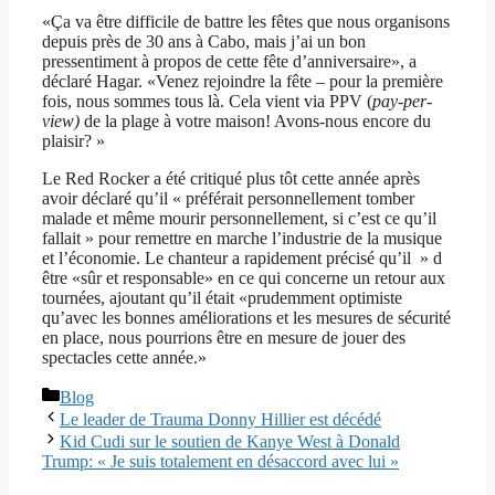
«Ça va être difficile de battre les fêtes que nous organisons
depuis près de 30 ans à Cabo, mais j’ai un bon
pressentiment à propos de cette fête d’anniversaire», a
déclaré Hagar. «Venez rejoindre la fête – pour la première
fois, nous sommes tous là. Cela vient via PPV (
pay-per-
view)
de la plage à votre maison! Avons-nous encore du
plaisir? »
Le Red Rocker a été critiqué plus tôt cette année après
avoir déclaré qu’il « préférait personnellement tomber
malade et même mourir personnellement, si c’est ce qu’il
fallait » pour remettre en marche l’industrie de la musique
et l’économie. Le chanteur a rapidement précisé qu’il » d
être «sûr et responsable» en ce qui concerne un retour aux
tournées, ajoutant qu’il était «prudemment optimiste
qu’avec les bonnes améliorations et les mesures de sécurité
en place, nous pourrions être en mesure de jouer des
spectacles cette année.»
Catégories
Blog
Le leader de Trauma Donny Hillier est décédé
Kid Cudi sur le soutien de Kanye West à Donald
Trump: « Je suis totalement en désaccord avec lui »