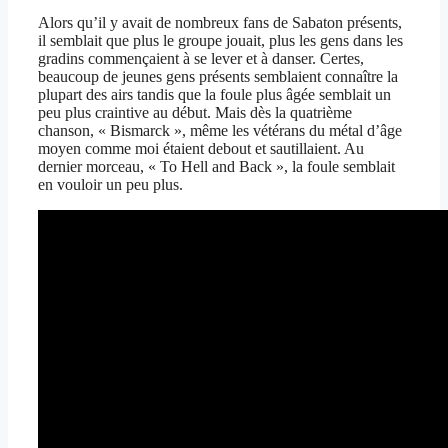
Alors qu’il y avait de nombreux fans de Sabaton présents,
il semblait que plus le groupe jouait, plus les gens dans les
gradins commençaient à se lever et à danser. Certes,
beaucoup de jeunes gens présents semblaient connaître la
plupart des airs tandis que la foule plus âgée semblait un
peu plus craintive au début. Mais dès la quatrième
chanson, « Bismarck », même les vétérans du métal d’âge
moyen comme moi étaient debout et sautillaient. Au
dernier morceau, « To Hell and Back », la foule semblait
en vouloir un peu plus.