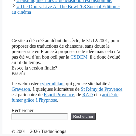
« Pushing the Tides » de Mastodon est disponible.
« The Doors: Live At The Bowl ’68 Special Edition »
au cinéma
Ce site a été créé au début du siècle, le 31/12/2001, pour
proposer des traductions de chansons, sans doute le
premier site en France à proposer cette idée mais cela n’a
pas été vu d’un bon oeil par la
CSDEM
, il a donc évolué
au fil du temps.
Est-ce la version finale?
Pas sûr
Le webmaster
cybermilitant
qui gère ce site habite à
Graveson
, à quelques kilomètres de
St Rémy de Provence
,
est partenaire de
Esprit Provence
, de
RAD
et a
arrêté de
fumer grâce à l'hypnose
.
Rechercher
Rechercher
© 2001 - 2026 TraducSongs