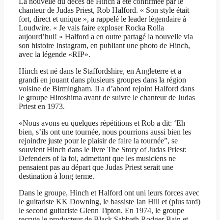
La nouvelle du décès de Hinch a été confirmée par le
chanteur de Judas Priest, Rob Halford. « Son style était
fort, direct et unique », a rappelé le leader légendaire à
Loudwire. « Je vais faire exploser Rocka Rolla
aujourd’hui! » Halford a en outre partagé la nouvelle via
son histoire Instagram, en publiant une photo de Hinch,
avec la légende «RIP».
Hinch est né dans le Staffordshire, en Angleterre et a
grandi en jouant dans plusieurs groupes dans la région
voisine de Birmingham. Il a d’abord rejoint Halford dans
le groupe Hiroshima avant de suivre le chanteur de Judas
Priest en 1973.
«Nous avons eu quelques répétitions et Rob a dit: ‘Eh
bien, s’ils ont une tournée, nous pourrions aussi bien les
rejoindre juste pour le plaisir de faire la tournée”, se
souvient Hinch dans le livre The Story of Judas Priest:
Defenders of la foi, admettant que les musiciens ne
pensaient pas au départ que Judas Priest serait une
destination à long terme.
Dans le groupe, Hinch et Halford ont uni leurs forces avec
le guitariste KK Downing, le bassiste Ian Hill et (plus tard)
le second guitariste Glenn Tipton. En 1974, le groupe
recrute le producteur de Black Sabbath Rodger Bain et