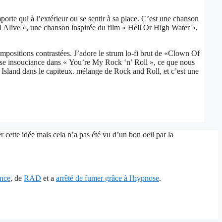
rte qui à l’extérieur ou se sentir à sa place. C’est une chanson
ll Alive », une chanson inspirée du film « Hell Or High Water »,
compositions contrastées. J’adore le strum lo-fi brut de «Clown Of
use insouciance dans « You’re My Rock ‘n’ Roll », ce que nous
land dans le capiteux. mélange de Rock and Roll, et c’est une
 cette idée mais cela n’a pas été vu d’un bon oeil par la
ence
, de
RAD
et a
arrêté de fumer grâce à l'hypnose
.