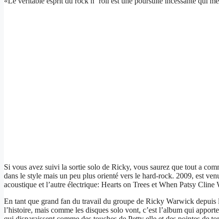
«Le véritable esprit du rock n ‘roll est une poursuite incessante qui 
Si vous avez suivi la sortie solo de Ricky, vous saurez que tout a co
dans le style mais un peu plus orienté vers le hard-rock. 2009, est ven
acoustique et l’autre électrique: Hearts on Trees et When Patsy Clin
En tant que grand fan du travail du groupe de Ricky Warwick depuis l’
l’histoire, mais comme les disques solo vont, c’est l’album qui apporte
qui disparaissent comme des touches de Petty elle et des pointes de t