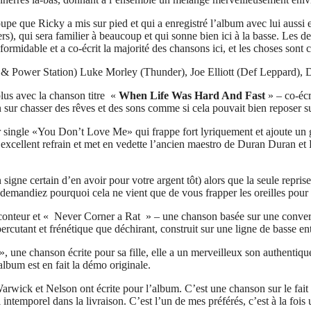
roupe que Ricky a mis sur pied et qui a enregistré l’album avec lui auss
s), qui sera familier à beaucoup et qui sonne bien ici à la basse. Les
ormidable et a co-écrit la majorité des chansons ici, et les choses sont
 & Power Station) Luke Morley (Thunder), Joe Elliott (Def Leppard), Di
us avec la chanson titre «
When Life Was Hard And Fast
» – co-écr
on sur chasser des rêves et des sons comme si cela pouvait bien reposer s
er single «You Don’t Love Me» qui frappe fort lyriquement et ajoute un
 excellent refrain et met en vedette l’ancien maestro de Duran Duran et
n signe certain d’en avoir pour votre argent tôt) alors que la seule repr
demandiez pourquoi cela ne vient que de vous frapper les oreilles pour 
 conteur et « Never Corner a Rat » – une chanson basée sur une conver
 percutant et frénétique que déchirant, construit sur une ligne de basse en
 une chanson écrite pour sa fille, elle a un merveilleux son authentiq
album est en fait la démo originale.
rwick et Nelson ont écrite pour l’album. C’est une chanson sur le fait 
l intemporel dans la livraison. C’est l’un de mes préférés, c’est à la f