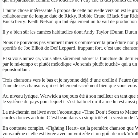
L’autre chose intéressante à propos de cette nouvelle version est le g
collaborateur de longue date de Ricky, Robbie Crane (Black Star Rider
Buckcherry: Keith Nelson qui fait également un travail de production f
Il y a bien sûr les camées habituelles dont Andy Taylor (Duran Duran
Nous ne pouvions pas vraiment mieux commencer la procédure non pl
sportifs de Joe Elliott de Def Leppard, frappant fort, c’est une chans
Et si vous aimez ça, vous allez sûrement adorer la franchise du derni
par le mi-tempo et plutôt mélodique «Je serais plutôt touché» qui a un
époustouflant.
Trois chansons vers le bas et je rayonne déjà d’une oreille à l’autre (u
l’une de ces chansons qui est tellement sacrément bien que vous vous 
Au niveau lyrique, Warwick a toujours été à son meilleur en tant que
le système du pays pour lequel il s’est battu et qu’il aime lui est aussi
La mi-chemin est livré avec l’acoustique «Time Don’t Seem to Matter»,
cordes douces au loin. C’est beau dans sa simplicité et la version de l’
En contraste complet, «Fighting Heart» est la première chanson que Wa
vous-même et elle est livrée avec un vrai zèle et un goût de rock’n’rol