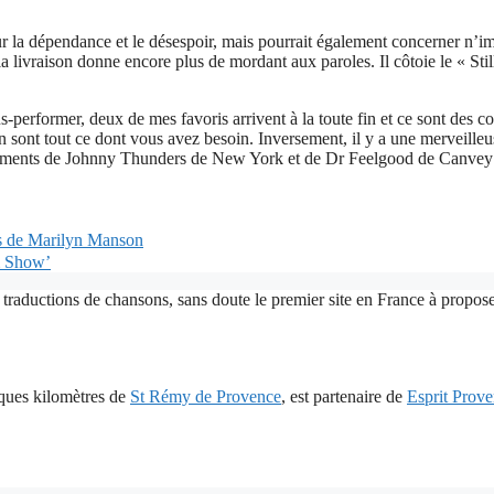
la dépendance et le désespoir, mais pourrait également concerner n’impo
 livraison donne encore plus de mordant aux paroles. Il côtoie le « Sti
s-performer, deux de mes favoris arrivent à la toute fin et ce sont des 
sont tout ce dont vous avez besoin. Inversement, il y a une merveille
léments de Johnny Thunders de New York et de Dr Feelgood de Canvey Is
es de Marilyn Manson
m Show’
 traductions de chansons, sans doute le premier site en France à proposer
lques kilomètres de
St Rémy de Provence
, est partenaire de
Esprit Prov