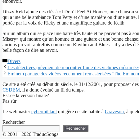
émouvoir.
Dizzy Reid ajoute des clés à «I Don’t Feel At Home», une chanson sur 
qui a une belle ambiance Tom Petty et d’une manière ou d’une autre, la
portée par la voix de Ricky et une magnifique guitare de Keith.
Sur un album qui se place une barre très haute et ne parvient pas à sou
Misery» qui montre qu’un homme et une guitare et une bonne chanson 
aurions pu voir autrefois comme un Rhythm and Blues – il y a des é
belle façon de dire au revoir.
Catégories
Divers
Les détectives prévoient de rencontrer l’une des victimes présumé
Eminem partage des vidéos récemment remastérisées ‘The Emine
Ce site a été créé au début du siècle, le 31/12/2001, pour proposer des
CSDEM
, il a donc évolué au fil du temps.
Est-ce la version finale?
Pas sûr
Le webmaster
cybermilitant
qui gère ce site habite à
Graveson
, à que
Rechercher
Rechercher
© 2001 - 2026 TraducSongs