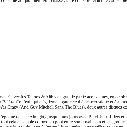
me consume au quotidien. Pourchasser, faire ce record était une course b
mmencé avec les Tattoos & Alibis en grande partie acoustiques, en octob
u Belfast Confetti, qui a également gardé ce thème acoustique et était m
e Was Crazy (And Guy Mitchell Sang The Blues), deux autres disques exce
époque de The Almighty jusqu’à nos jours avec Black Star Riders et tout
 tout cela ensemble comme un pont entre son travail solo et les groupes d
onnerres là-bas, donnant à l’ensemble un mélange merveilleusement enivr