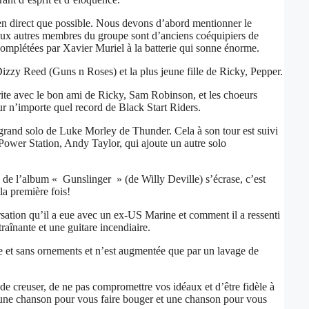
i en direct que possible. Nous devons d’abord mentionner le
 deux autres membres du groupe sont d’anciens coéquipiers de
 complétées par Xavier Muriel à la batterie qui sonne énorme.
zzy Reed (Guns n Roses) et la plus jeune fille de Ricky, Pepper.
ite avec le bon ami de Ricky, Sam Robinson, et les choeurs
ur n’importe quel record de Black Start Riders.
 grand solo de Luke Morley de Thunder. Cela à son tour est suivi
 Power Station, Andy Taylor, qui ajoute un autre solo
ise de l’album « Gunslinger » (de Willy Deville) s’écrase, c’est
la première fois!
sation qu’il a eue avec un ex-US Marine et comment il a ressenti
traînante et une guitare incendiaire.
ue et sans ornements et n’est augmentée que par un lavage de
de creuser, de ne pas compromettre vos idéaux et d’être fidèle à
ois une chanson pour vous faire bouger et une chanson pour vous