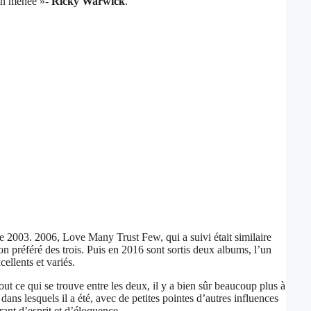
ien menée »-
Ricky Warwick
.
re 2003. 2006, Love Many Trust Few, qui a suivi était similaire
on préféré des trois. Puis en 2016 sont sortis deux albums, l’un
llents et variés.
 ce qui se trouve entre les deux, il y a bien sûr beaucoup plus à
ans lesquels il a été, avec de petites pointes d’autres influences
ant d’esprit et d’éloquence.