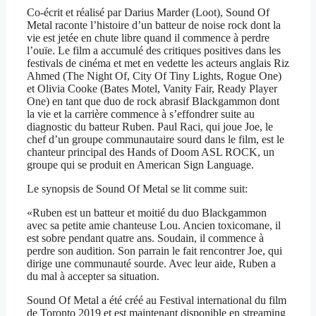
Co-écrit et réalisé par Darius Marder (Loot), Sound Of
Metal raconte l’histoire d’un batteur de noise rock dont la
vie est jetée en chute libre quand il commence à perdre
l’ouïe. Le film a accumulé des critiques positives dans les
festivals de cinéma et met en vedette les acteurs anglais Riz
Ahmed (The Night Of, City Of Tiny Lights, Rogue One)
et Olivia Cooke (Bates Motel, Vanity Fair, Ready Player
One) en tant que duo de rock abrasif Blackgammon dont
la vie et la carrière commence à s’effondrer suite au
diagnostic du batteur Ruben. Paul Raci, qui joue Joe, le
chef d’un groupe communautaire sourd dans le film, est le
chanteur principal des Hands of Doom ASL ROCK, un
groupe qui se produit en American Sign Language.
Le synopsis de Sound Of Metal se lit comme suit:
«Ruben est un batteur et moitié du duo Blackgammon
avec sa petite amie chanteuse Lou. Ancien toxicomane, il
est sobre pendant quatre ans. Soudain, il commence à
perdre son audition. Son parrain le fait rencontrer Joe, qui
dirige une communauté sourde. Avec leur aide, Ruben a
du mal à accepter sa situation.
Sound Of Metal a été créé au Festival international du film
de Toronto 2019 et est maintenant disponible en streaming