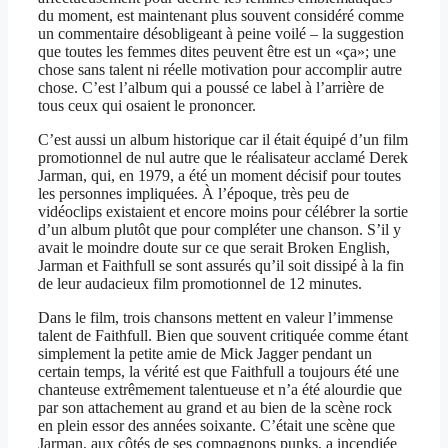
du moment, est maintenant plus souvent considéré comme
un commentaire désobligeant à peine voilé – la suggestion
que toutes les femmes dites peuvent être est un «ça»; une
chose sans talent ni réelle motivation pour accomplir autre
chose. C’est l’album qui a poussé ce label à l’arrière de
tous ceux qui osaient le prononcer.
C’est aussi un album historique car il était équipé d’un film
promotionnel de nul autre que le réalisateur acclamé Derek
Jarman, qui, en 1979, a été un moment décisif pour toutes
les personnes impliquées. À l’époque, très peu de
vidéoclips existaient et encore moins pour célébrer la sortie
d’un album plutôt que pour compléter une chanson. S’il y
avait le moindre doute sur ce que serait Broken English,
Jarman et Faithfull se sont assurés qu’il soit dissipé à la fin
de leur audacieux film promotionnel de 12 minutes.
Dans le film, trois chansons mettent en valeur l’immense
talent de Faithfull. Bien que souvent critiquée comme étant
simplement la petite amie de Mick Jagger pendant un
certain temps, la vérité est que Faithfull a toujours été une
chanteuse extrêmement talentueuse et n’a été alourdie que
par son attachement au grand et au bien de la scène rock
en plein essor des années soixante. C’était une scène que
Jarman, aux côtés de ses compagnons punks, a incendiée