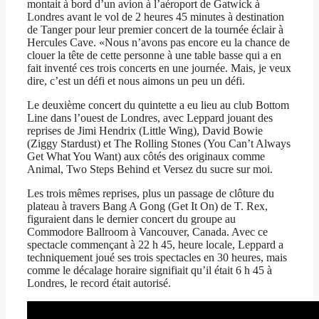
montait à bord d’un avion à l’aéroport de Gatwick à
Londres avant le vol de 2 heures 45 minutes à destination
de Tanger pour leur premier concert de la tournée éclair à
Hercules Cave. «Nous n’avons pas encore eu la chance de
clouer la tête de cette personne à une table basse qui a en
fait inventé ces trois concerts en une journée. Mais, je veux
dire, c’est un défi et nous aimons un peu un défi.
Le deuxième concert du quintette a eu lieu au club Bottom
Line dans l’ouest de Londres, avec Leppard jouant des
reprises de Jimi Hendrix (Little Wing), David Bowie
(Ziggy Stardust) et The Rolling Stones (You Can’t Always
Get What You Want) aux côtés des originaux comme
Animal, Two Steps Behind et Versez du sucre sur moi.
Les trois mêmes reprises, plus un passage de clôture du
plateau à travers Bang A Gong (Get It On) de T. Rex,
figuraient dans le dernier concert du groupe au
Commodore Ballroom à Vancouver, Canada. Avec ce
spectacle commençant à 22 h 45, heure locale, Leppard a
techniquement joué ses trois spectacles en 30 heures, mais
comme le décalage horaire signifiait qu’il était 6 h 45 à
Londres, le record était autorisé.