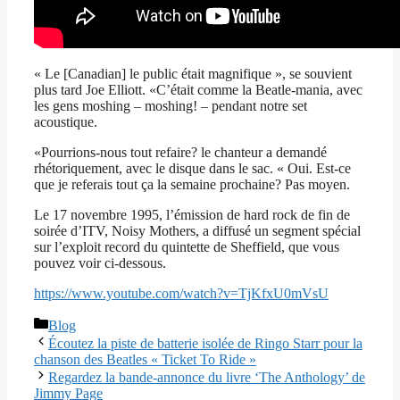
« Le [Canadian] le public était magnifique », se souvient
plus tard Joe Elliott. «C’était comme la Beatle-mania, avec
les gens moshing – moshing! – pendant notre set
acoustique.
«Pourrions-nous tout refaire? le chanteur a demandé
rhétoriquement, avec le disque dans le sac. « Oui. Est-ce
que je referais tout ça la semaine prochaine? Pas moyen.
Le 17 novembre 1995, l’émission de hard rock de fin de
soirée d’ITV, Noisy Mothers, a diffusé un segment spécial
sur l’exploit record du quintette de Sheffield, que vous
pouvez voir ci-dessous.
https://www.youtube.com/watch?v=TjKfxU0mVsU
Catégories
Blog
Écoutez la piste de batterie isolée de Ringo Starr pour la
chanson des Beatles « Ticket To Ride »
Regardez la bande-annonce du livre ‘The Anthology’ de
Jimmy Page