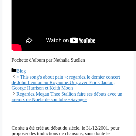
Pochette d’album par Nathalia Suellen
Catégories
Blog
« This song’s about pain »: regardez le dernier concert
de John Lennon au Royaume-Uni, avec Eric Clapton,
George Harrison et Keith Moon
Regardez Megan Thee Stallion faire ses débuts avec un
«remix de Noël» de son tube «Savage»
Ce site a été créé au début du siècle, le 31/12/2001, pour
proposer des traductions de chansons, sans doute le