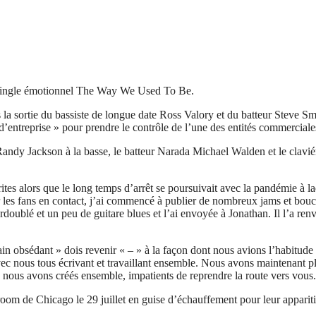
u single émotionnel The Way We Used To Be.
a sortie du bassiste de longue date Ross Valory et du batteur Steve Smi
t d’entreprise » pour prendre le contrôle de l’une des entités commercia
dy Jackson à la basse, le batteur Narada Michael Walden et le claviér
rites alors que le long temps d’arrêt se poursuivait avec la pandémie à l
es fans en contact, j’ai commencé à publier de nombreux jams et boucle
ublé et un peu de guitare blues et l’ai envoyée à Jonathan. Il l’a renv
rain obsédant » dois revenir « – » à la façon dont nous avions l’habitud
 nous tous écrivant et travaillant ensemble. Nous avons maintenant plu
nous avons créés ensemble, impatients de reprendre la route vers vous.
om de Chicago le 29 juillet en guise d’échauffement pour leur appariti