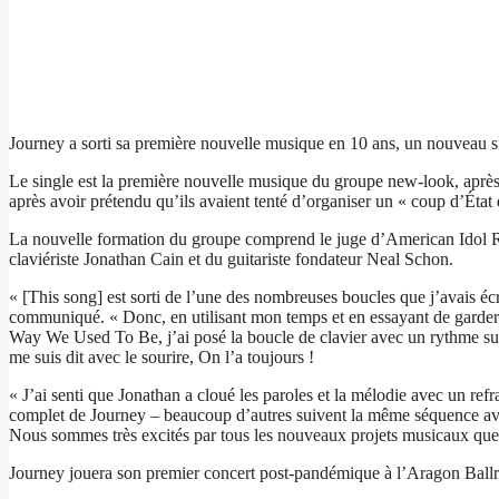
Journey a sorti sa première nouvelle musique en 10 ans, un nouvea
Le single est la première nouvelle musique du groupe new-look, après l
après avoir prétendu qu’ils avaient tenté d’organiser un « coup d’Éta
La nouvelle formation du groupe comprend le juge d’American Idol Ran
claviériste Jonathan Cain et du guitariste fondateur Neal Schon.
« [This song] est sorti de l’une des nombreuses boucles que j’avais éc
communiqué. « Donc, en utilisant mon temps et en essayant de garder l
Way We Used To Be, j’ai posé la boucle de clavier avec un rythme surdo
me suis dit avec le sourire, On l’a toujours !
« J’ai senti que Jonathan a cloué les paroles et la mélodie avec un ref
complet de Journey – beaucoup d’autres suivent la même séquence avec
Nous sommes très excités par tous les nouveaux projets musicaux que 
Journey jouera son premier concert post-pandémique à l’Aragon Ballro