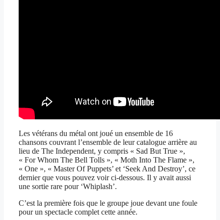
Les vétérans du métal ont joué un ensemble de 16
chansons couvrant l’ensemble de leur catalogue arrière au
lieu de The Independent, y compris « Sad But True »,
« For Whom The Bell Tolls », « Moth Into The Flame »,
« One », « Master Of Puppets’ et ‘Seek And Destroy’, ce
dernier que vous pouvez voir ci-dessous. Il y avait aussi
une sortie rare pour ‘Whiplash’.
C’est la première fois que le groupe joue devant une foule
pour un spectacle complet cette année.