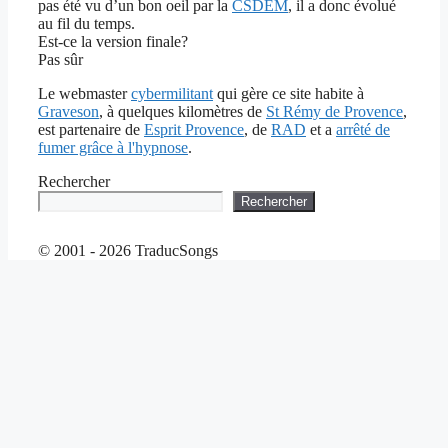
pas été vu d’un bon oeil par la
CSDEM
, il a donc évolué
au fil du temps.
Est-ce la version finale?
Pas sûr
Le webmaster
cybermilitant
qui gère ce site habite à
Graveson
, à quelques kilomètres de
St Rémy de Provence
,
est partenaire de
Esprit Provence
, de
RAD
et a
arrêté de
fumer grâce à l'hypnose
.
Rechercher
Rechercher
© 2001 - 2026 TraducSongs