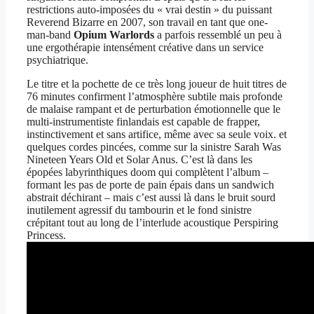
restrictions auto-imposées du « vrai destin » du puissant
Reverend Bizarre en 2007, son travail en tant que one-
man-band
Opium Warlords
a parfois ressemblé un peu à
une ergothérapie intensément créative dans un service
psychiatrique.
Le titre et la pochette de ce très long joueur de huit titres de
76 minutes confirment l’atmosphère subtile mais profonde
de malaise rampant et de perturbation émotionnelle que le
multi-instrumentiste finlandais est capable de frapper,
instinctivement et sans artifice, même avec sa seule voix. et
quelques cordes pincées, comme sur la sinistre Sarah Was
Nineteen Years Old et Solar Anus. C’est là dans les
épopées labyrinthiques doom qui complètent l’album –
formant les pas de porte de pain épais dans un sandwich
abstrait déchirant – mais c’est aussi là dans le bruit sourd
inutilement agressif du tambourin et le fond sinistre
crépitant tout au long de l’interlude acoustique Perspiring
Princess.