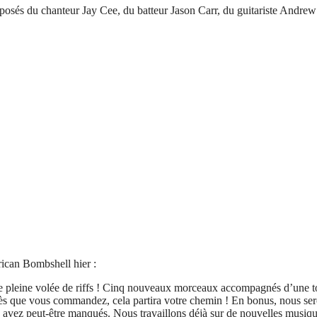
sés du chanteur Jay Cee, du batteur Jason Carr, du guitariste Andrew 
rican Bombshell hier :
pleine volée de riffs ! Cinq nouveaux morceaux accompagnés d’une ton
ès que vous commandez, cela partira votre chemin ! En bonus, nous sero
 avez peut-être manqués. Nous travaillons déjà sur de nouvelles musiques