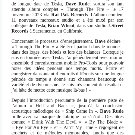
de longue date de
Tesla
,
Dave Rude
, sortira son tant
attendu album complet « Through The Fire » le 17
novembre 2023 via
Rat Pak Records
. L’album contient
11 nouveaux morceaux studio et a été mixé par son
collègue de
Tesla
,
Brian Wheat
, dans son studio
J-Street
Records
à Sacramento, en Californie.
Concernant le processus d’enregistrement,
Dave
déclare :
« Through The Fire » a été écrit partout dans le monde –
dans des loges, des hôtels et lors des balances. Lorsque je
suis en tournée avec
Tesla
, j’ai généralement avec moi un
ensemble d’enregistrement mobile Pro-Tools pour pouvoir
noter des idées pendant nos temps morts. Écrire et
enregistrer dans autant d’endroits différents sur une longue
période de temps a donné aux chansons beaucoup de
variété et de dynamisme. Je suis très content du résultat et
j’ai hâte de mettre cette musique là-bas ! »
Depuis l’introduction percutante de la première piste de
l’album « Hell and Back », jusqu’à la conclusion
acoustique mélodique de « Ship Came In »,
Dave Rude
brille avec sa marque de fabrique rock’n’roll. Des titres
comme « Drink With The Devil », « By The Blade »,
« Eye For An Eye » et « Ain’t My Time » regorgent de
crochets et de mélodies mémorables, tandis que des