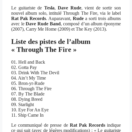
Le guitariste de
Tesla
,
Dave Rude
, vient de sortir son
nouvel album solo, intitulé Through The Fire, via le label
Rat Pak Records
. Auparavant,
Rude
a sorti trois albums
avec le
Dave Rude Band
, composé d’un album éponyme
(2007), Carry Me Home (2009) et The Key (2013).
Liste des pistes de l’album
« Through The Fire »
01. Hell and Back
02. Gotta Pay
03. Drink With The Devil
04. Ain’t My Time
05. Bron-yr-Rude
06. Through The Fire
07. By The Blade
08. Dying Breed
09. Starlight
10. Eye For An Eye
11. Ship Came In
Le communiqué de presse de
Rat Pak Records
indique
ce qui suit (avec de légères modifications) : « Le guitariste