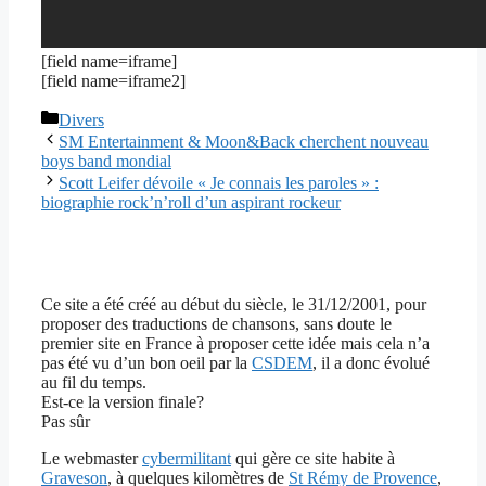
[field name=iframe]
[field name=iframe2]
Catégories
Divers
SM Entertainment & Moon&Back cherchent nouveau
boys band mondial
Scott Leifer dévoile « Je connais les paroles » :
biographie rock’n’roll d’un aspirant rockeur
Ce site a été créé au début du siècle, le 31/12/2001, pour
proposer des traductions de chansons, sans doute le
premier site en France à proposer cette idée mais cela n’a
pas été vu d’un bon oeil par la
CSDEM
, il a donc évolué
au fil du temps.
Est-ce la version finale?
Pas sûr
Le webmaster
cybermilitant
qui gère ce site habite à
Graveson
, à quelques kilomètres de
St Rémy de Provence
,