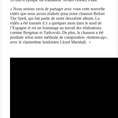
« Nous serions ravis de partager avec vous cette nouvelle
vidéo que nous avons réalisée pour notre chanson Before
The Spell, qui fait partie de notre deuxième album. La
vidéo a été tournée il y a quelques mois dans le nord de
l’Espagne et est un hommage au travail des réalisateurs.
comme Bergman et Tarkovski. De plus, la chanson a été
produite selon notre méthode de composition «bottom-up»,
avec le clarinettiste londonien Lloyd Marshall. »