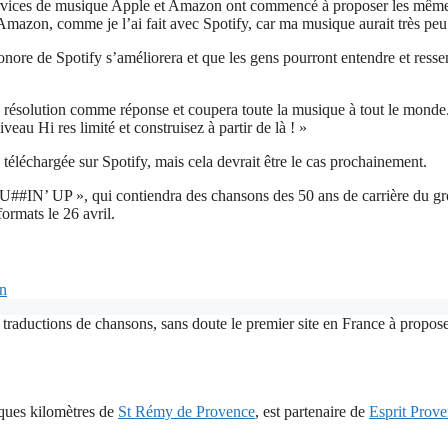
s services de musique Apple et Amazon ont commencé à proposer les même
Amazon, comme je l’ai fait avec Spotify, car ma musique aurait très peu
sonore de Spotify s’améliorera et que les gens pourront entendre et resse
e résolution comme réponse et coupera toute la musique à tout le monde.
au Hi res limité et construisez à partir de là ! »
éléchargée sur Spotify, mais cela devrait être le cas prochainement.
U##IN’ UP », qui contiendra des chansons des 50 ans de carrière du gr
formats le 26 avril.
en
 traductions de chansons, sans doute le premier site en France à proposer
lques kilomètres de
St Rémy de Provence
, est partenaire de
Esprit Prov