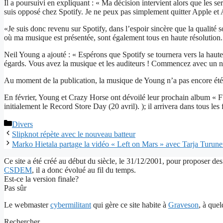
Il a poursuivi en expliquant : « Ma décision intervient alors que le
suis opposé chez Spotify. Je ne peux pas simplement quitter Apple et 
«Je suis donc revenu sur Spotify, dans l’espoir sincère que la qualité 
où ma musique est présentée, sont également tous en haute résolution.
Neil Young a ajouté : « Espérons que Spotify se tournera vers la haut
égards. Vous avez la musique et les auditeurs ! Commencez avec un nive
Au moment de la publication, la musique de Young n’a pas encore été t
En février, Young et Crazy Horse ont dévoilé leur prochain album « F
initialement le Record Store Day (20 avril). ); il arrivera dans tous les 
Catégories
Divers
Slipknot répète avec le nouveau batteur
Marko Hietala partage la vidéo « Left on Mars » avec Tarja Turun
Ce site a été créé au début du siècle, le 31/12/2001, pour proposer des
CSDEM
, il a donc évolué au fil du temps.
Est-ce la version finale?
Pas sûr
Le webmaster
cybermilitant
qui gère ce site habite à
Graveson
, à que
Rechercher