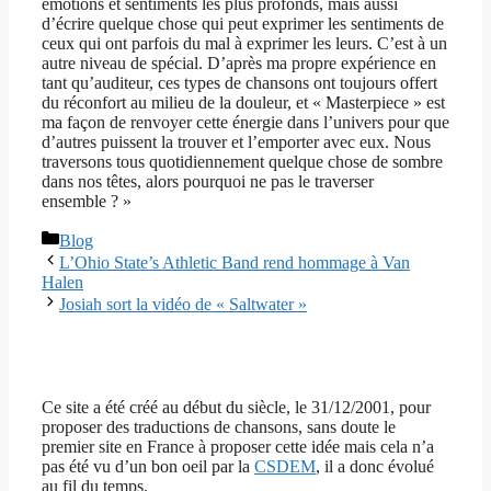
émotions et sentiments les plus profonds, mais aussi
d’écrire quelque chose qui peut exprimer les sentiments de
ceux qui ont parfois du mal à exprimer les leurs. C’est à un
autre niveau de spécial. D’après ma propre expérience en
tant qu’auditeur, ces types de chansons ont toujours offert
du réconfort au milieu de la douleur, et « Masterpiece » est
ma façon de renvoyer cette énergie dans l’univers pour que
d’autres puissent la trouver et l’emporter avec eux. Nous
traversons tous quotidiennement quelque chose de sombre
dans nos têtes, alors pourquoi ne pas le traverser
ensemble ? »
Catégories
Blog
L’Ohio State’s Athletic Band rend hommage à Van
Halen
Josiah sort la vidéo de « Saltwater »
Ce site a été créé au début du siècle, le 31/12/2001, pour
proposer des traductions de chansons, sans doute le
premier site en France à proposer cette idée mais cela n’a
pas été vu d’un bon oeil par la
CSDEM
, il a donc évolué
au fil du temps.