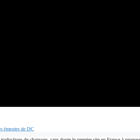
les émeutes de DC
 traductions de chansons, sans doute le premier site en France à proposer