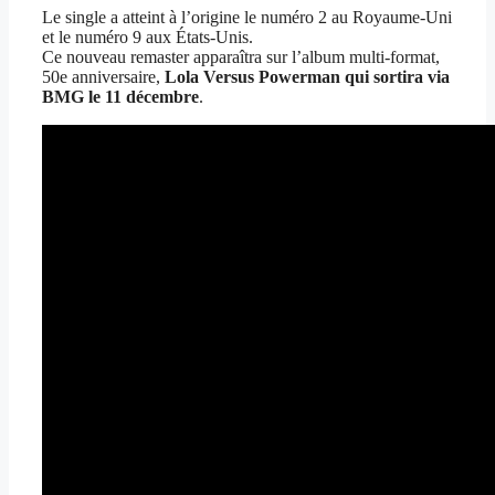
Le single a atteint à l’origine le numéro 2 au Royaume-Uni
et le numéro 9 aux États-Unis.
Ce nouveau remaster apparaîtra sur l’album multi-format,
50e anniversaire,
Lola Versus Powerman qui sortira via
BMG le 11 décembre
.