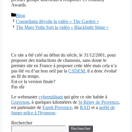
Awards.
Catégories
Blog
Constellatia dévoile la vidéo « The Garden »
The Mars Volta Sort la vidéo « Blacklight Shine »
Ce site a été créé au début du siècle, le 31/12/2001, pour
proposer des traductions de chansons, sans doute le
premier site en France à proposer cette idée mais cela n’a
pas été vu d’un bon oeil par la
CSDEM
, il a donc évolué
au fil du temps.
Est-ce la version finale?
Pas sûr
Le webmaster
cybermilitant
qui gère ce site habite à
Graveson
, à quelques kilomètres de
St Rémy de Provence
,
est partenaire de
Esprit Provence
, de
RAD
et a
arrêté de
fumer grâce à l'hypnose
.
Rechercher
Rechercher