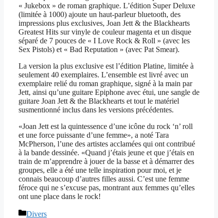
« Jukebox » de roman graphique. L’édition Super Deluxe
(limitée à 1000) ajoute un haut-parleur bluetooth, des
impressions plus exclusives, Joan Jett & the Blackhearts
Greatest Hits sur vinyle de couleur magenta et un disque
séparé de 7 pouces de « I Love Rock & Roll » (avec les
Sex Pistols) et « Bad Reputation » (avec Pat Smear).
La version la plus exclusive est l’édition Platine, limitée à
seulement 40 exemplaires. L’ensemble est livré avec un
exemplaire relié du roman graphique, signé à la main par
Jett, ainsi qu’une guitare Epiphone avec étui, une sangle de
guitare Joan Jett & the Blackhearts et tout le matériel
susmentionné inclus dans les versions précédentes.
«Joan Jett est la quintessence d’une icône du rock ‘n’ roll
et une force puissante d’une femme», a noté Tara
McPherson, l’une des artistes acclamées qui ont contribué
à la bande dessinée. «Quand j’étais jeune et que j’étais en
train de m’apprendre à jouer de la basse et à démarrer des
groupes, elle a été une telle inspiration pour moi, et je
connais beaucoup d’autres filles aussi. C’est une femme
féroce qui ne s’excuse pas, montrant aux femmes qu’elles
ont une place dans le rock!
Catégories
Divers