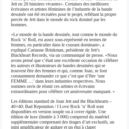
Jett en 20 histoires vivantes». Certaines des meilleures
écrivaines et artistes féminines de l’industrie de la bande
dessinée ont été recrutées pour le projet, reflétant la propre
percée de Jett dans le monde du rock dominé par les
hommes.
«Le monde de la bande dessinée, tout comme le monde du
Rock ‘n’ Roll, est assez sous-représenté en termes de
femmes, en particulier dans le courant dominant», a
expliqué Carianne Brinkman, présidente de Jett’s
Blackheart Records, via un communiqué de presse. «Nous
avons pensé que c’était une excellente occasion de célébrer
les auteurs et illustrateurs de bandes dessinées qui se
trouvent être des femmes et qui, comme Joan, se font
constamment demander ce que c’est que d’être ‘une
FEMME …’ dans leurs industries respectives. Nous
sommes ravis de réunir ces artistes et écrivains
extraordinaires pour célébrer cet anniversaire marquant. »
Les éditions standard de Joan Jett and the Blackhearts –
40×40: Bad Reputation / I Love Rock ‘n’ Roll sont
disponibles en version souple ou à cover rigide. Une
édition de luxe (limitée à 3 000) comprend du matériel
supplémentaire comprenant des tirages d’art exclusifs, un
mini amplificateur de guitare et un étui à clapet