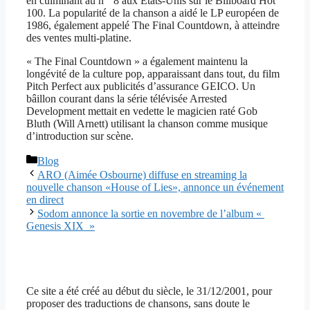
en culminant au n ° 8 aux États-Unis sur le Billboard Hot
100. La popularité de la chanson a aidé le LP européen de
1986, également appelé The Final Countdown, à atteindre
des ventes multi-platine.
« The Final Countdown » a également maintenu la
longévité de la culture pop, apparaissant dans tout, du film
Pitch Perfect aux publicités d’assurance GEICO. Un
bâillon courant dans la série télévisée Arrested
Development mettait en vedette le magicien raté Gob
Bluth (Will Arnett) utilisant la chanson comme musique
d’introduction sur scène.
Catégories
Blog
ARO (Aimée Osbourne) diffuse en streaming la
nouvelle chanson «House of Lies», annonce un événement
en direct
Sodom annonce la sortie en novembre de l’album «
Genesis XIX »
Ce site a été créé au début du siècle, le 31/12/2001, pour
proposer des traductions de chansons, sans doute le