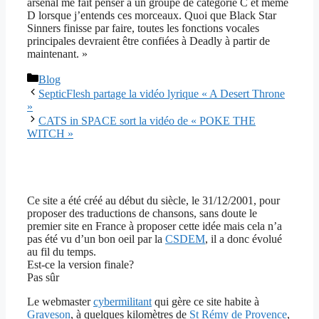
arsenal me fait penser à un groupe de catégorie C et même
D lorsque j’entends ces morceaux. Quoi que Black Star
Sinners finisse par faire, toutes les fonctions vocales
principales devraient être confiées à Deadly à partir de
maintenant. »
Catégories
Blog
SepticFlesh partage la vidéo lyrique « A Desert Throne
»
CATS in SPACE sort la vidéo de « POKE THE
WITCH »
Ce site a été créé au début du siècle, le 31/12/2001, pour
proposer des traductions de chansons, sans doute le
premier site en France à proposer cette idée mais cela n’a
pas été vu d’un bon oeil par la
CSDEM
, il a donc évolué
au fil du temps.
Est-ce la version finale?
Pas sûr
Le webmaster
cybermilitant
qui gère ce site habite à
Graveson
, à quelques kilomètres de
St Rémy de Provence
,