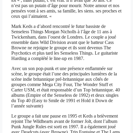
tôt « , mais putain, c’est vrai. Il n’avait que 50 ans. Ce
n’est pas un putain d’âge pour mourir. Notre amour et nos
pensées vont à ses amis, sa famille, les siens. ses proches et
ceux qui l’aimaient. «
Mark Keds a d’abord rencontré le futur bassiste de
Senseless Things Morgan Nicholls à l’âge de 11 ans à
Twickenham, dans l’ouest de Londres. Le couple a joué
ensemble dans Wild Division avant que le batteur Cass
Browne ne rejoigne le groupe et ils sont devenus The
Psychotics et plus tard les Senseless Things. Le guitariste
Harding a complété le line-up en 1987.
Avec un son pop-punk et une présence enflammée sur
scène, le groupe était l’une des principales lumières de la
scène indie britannique pré-britannique aux côtés de
groupes comme Mega City Four, The Wonder Stuff et
Carter USM, et était responsable d’un Top britannique. 40
albums (Empire of the Senseless de 1992) et deux singles
du Top 40 (Easy to Smile de 1991 et Hold it Down de
l’année suivante)
Le groupe a fait une pause en 1995 et Keds a brièvement
rejoint The Wildhearts avant de former Jolt, dont l’album
Punk Jungle Rules est sorti en 1997. Il a également joué
avec Deadcuts (avec Browne), Trip Fontaine et The Lams,