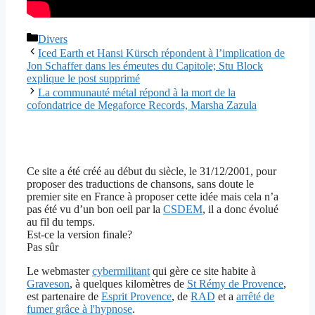
Catégories
Divers
Iced Earth et Hansi Kürsch répondent à l’implication de
Jon Schaffer dans les émeutes du Capitole; Stu Block
explique le post supprimé
La communauté métal répond à la mort de la
cofondatrice de Megaforce Records, Marsha Zazula
Ce site a été créé au début du siècle, le 31/12/2001, pour
proposer des traductions de chansons, sans doute le
premier site en France à proposer cette idée mais cela n’a
pas été vu d’un bon oeil par la
CSDEM
, il a donc évolué
au fil du temps.
Est-ce la version finale?
Pas sûr
Le webmaster
cybermilitant
qui gère ce site habite à
Graveson
, à quelques kilomètres de
St Rémy de Provence
,
est partenaire de
Esprit Provence
, de
RAD
et a
arrêté de
fumer grâce à l'hypnose
.