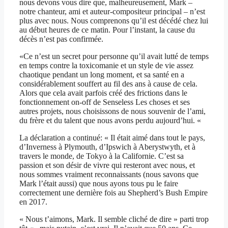
nous devons vous dire que, malheureusement, Mark –
notre chanteur, ami et auteur-compositeur principal – n’est
plus avec nous. Nous comprenons qu’il est décédé chez lui
au début heures de ce matin. Pour l’instant, la cause du
décès n’est pas confirmée.
«Ce n’est un secret pour personne qu’il avait lutté de temps
en temps contre la toxicomanie et un style de vie assez
chaotique pendant un long moment, et sa santé en a
considérablement souffert au fil des ans à cause de cela.
Alors que cela avait parfois créé des frictions dans le
fonctionnement on-off de Senseless Les choses et ses
autres projets, nous choisissons de nous souvenir de l’ami,
du frère et du talent que nous avons perdu aujourd’hui. «
La déclaration a continué: « Il était aimé dans tout le pays,
d’Inverness à Plymouth, d’Ipswich à Aberystwyth, et à
travers le monde, de Tokyo à la Californie. C’est sa
passion et son désir de vivre qui resteront avec nous, et
nous sommes vraiment reconnaissants (nous savons que
Mark l’était aussi) que nous ayons tous pu le faire
correctement une dernière fois au Shepherd’s Bush Empire
en 2017.
« Nous t’aimons, Mark. Il semble cliché de dire » parti trop