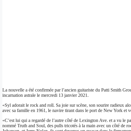
La nouvelle a été confirmée par l’ancien guitariste du Patti Smith Gr
incarnation astrale le mercredi 13 janvier 2021.
«Syl adorait le rock and roll. Sa joie sur scène, son sourire radieux al
avec sa famille en 1961, le navire tirant dans le port de New York et vo
«C’est lui qui a regardé de l’autre côté de Lexington Ave. et a vu le 
nommé Truth and Soul, des pulls tricotés à la main avec un côté de ro
Johansen, et Jerry Nolan, ils sont devenus un quasar dans le firmament