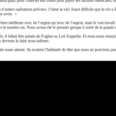
icipatif pour collecter des fonds pour payer ses factures médicales, révé
j’ai d’autres opérations prévues. J’aime la vie! Aussi difficile que la vie 
se avoir. »
n meilleure avec de l’argent qu’avec de l’argent, mais le vrai travail d’u
le numéro un. Nous avons été le premier groupe à sortir de la putain d
s, il fallait être putain de Foghat ou Led Zeppelin. Et nous nous ennuyi
ous devrons le faire nous-mêmes.
ntre toute attente. Ils avaient l’habitude de dire que nous ne pouvions pa