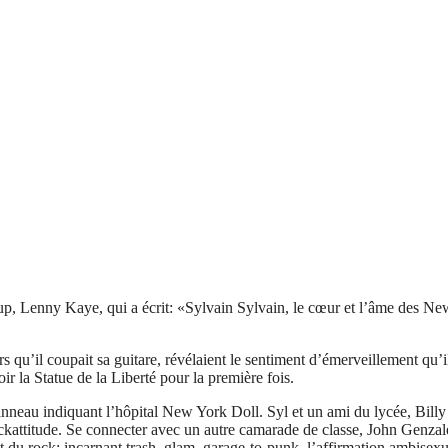
oup, Lenny Kaye, qui a écrit: «Sylvain Sylvain, le cœur et l’âme des N
ors qu’il coupait sa guitare, révélaient le sentiment d’émerveillement qu’i
ir la Statue de la Liberté pour la première fois.
panneau indiquant l’hôpital New York Doll. Syl et un ami du lycée, Billy
ckattitude. Se connecter avec un autre camarade de classe, John Genzal
 du rock; incarnant trash, glam, garage-to-punk, l’affirmation ambisexue