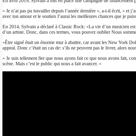
En avril 2019, Sylvain a mis en place une campagne de financement part
« Je n’ai pas pu travailler depuis l’année dernière », a-t-il écrit, « et 
avec ton amour et le soutien J’aurai les meilleures chances que je puis
En 2014, Sylvain a déclaré à Classic Rock: «La vie d’un musicien est bie
d’un artiste. Donc, dans ces termes, vous pouvez oublier Nous sommes 
«Être signé était un énorme mur à abattre, car avant les New York Doll
appeal. Donc c’était un cas de: s’ils ne peuvent pas le livrer, alors n
« Je suis tellement fier que nous ayons fait ce que nous avons fait, co
scène. Mais c’est le public qui nous a fait avancer. »