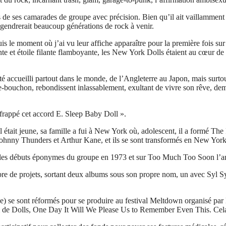
nts de ses camarades de groupe avec précision. Bien qu’il ait vaillamment
gendrerait beaucoup générations de rock à venir.
is le moment où j’ai vu leur affiche apparaître pour la première fois s
ante et étoile filante flamboyante, les New York Dolls étaient au cœur d
té accueilli partout dans le monde, de l’Angleterre au Japon, mais surtou
-bouchon, rebondissent inlassablement, exultant de vivre son rêve, dema
 frappé cet accord E. Sleep Baby Doll ».
 était jeune, sa famille a fui à New York où, adolescent, il a formé Th
r Johnny Thunders et Arthur Kane, et ils se sont transformés en New York
ur les débuts éponymes du groupe en 1973 et sur Too Much Too Soon l’a
mbre de projets, sortant deux albums sous son propre nom, un avec Syl S
e) se sont réformés pour se produire au festival Meltdown organisé pa
lbum de Dolls, One Day It Will We Please Us to Remember Even This. Cela