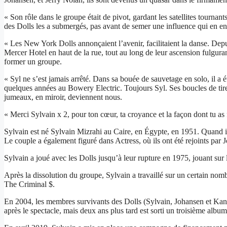
« Son rôle dans le groupe était de pivot, gardant les satellites tourna
des Dolls les a submergés, pas avant de semer une influence qui en en
« Les New York Dolls annonçaient l’avenir, facilitaient la danse. Depu
Mercer Hotel en haut de la rue, tout au long de leur ascension fulgur
former un groupe.
« Syl ne s’est jamais arrêté. Dans sa bouée de sauvetage en solo, il a é
quelques années au Bowery Electric. Toujours Syl. Ses boucles de tire
jumeaux, en miroir, deviennent nous.
« Merci Sylvain x 2, pour ton cœur, ta croyance et la façon dont tu as
Sylvain est né Sylvain Mizrahi au Caire, en Égypte, en 1951. Quand il
Le couple a également figuré dans Actress, où ils ont été rejoints pa
Sylvain a joué avec les Dolls jusqu’à leur rupture en 1975, jouant s
Après la dissolution du groupe, Sylvain a travaillé sur un certain no
The Criminal $.
En 2004, les membres survivants des Dolls (Sylvain, Johansen et Kan
après le spectacle, mais deux ans plus tard est sorti un troisième a