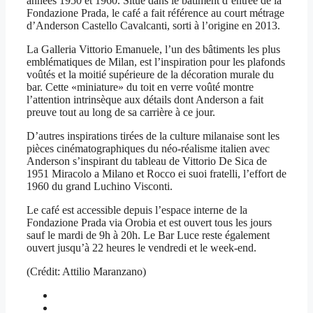
années 1950 et 1960. Situé dans le bâtiment d’entrée de la
Fondazione Prada, le café a fait référence au court métrage
d’Anderson Castello Cavalcanti, sorti à l’origine en 2013.
La Galleria Vittorio Emanuele, l’un des bâtiments les plus
emblématiques de Milan, est l’inspiration pour les plafonds
voûtés et la moitié supérieure de la décoration murale du
bar. Cette «miniature» du toit en verre voûté montre
l’attention intrinsèque aux détails dont Anderson a fait
preuve tout au long de sa carrière à ce jour.
D’autres inspirations tirées de la culture milanaise sont les
pièces cinématographiques du néo-réalisme italien avec
Anderson s’inspirant du tableau de Vittorio De Sica de
1951 Miracolo a Milano et Rocco ei suoi fratelli, l’effort de
1960 du grand Luchino Visconti.
Le café est accessible depuis l’espace interne de la
Fondazione Prada via Orobia et est ouvert tous les jours
sauf le mardi de 9h à 20h. Le Bar Luce reste également
ouvert jusqu’à 22 heures le vendredi et le week-end.
(Crédit: Attilio Maranzano)