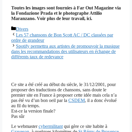
Toutes les images sont fournies à Far Out Magazine via
la Fondazione Prada et le photographe Attilio
Maranzano. Voir plus de leur travail, ici.
Catégories
Divers
Les 57 chansons de Bon Scott AC / DC classées par
ordre de grandeur
Spotify permettra aux artistes de promouvoir la musique
dans les recommandations des utilisateurs en échange de
différents taux de redevance
Ce site a été créé au début du siècle, le 31/12/2001, pour
proposer des traductions de chansons, sans doute le
premier site en France à proposer cette idée mais cela n’a
pas été vu d’un bon oeil par la
CSDEM
, il a donc évolué
au fil du temps.
Est-ce la version finale?
Pas sûr
Le webmaster
cybermilitant
qui gère ce site habite à
Graveson
, à quelques kilomètres de
St Rémy de Provence
,