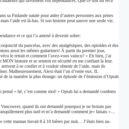
acilitateurs qui favorisent vos dépendances. Que ce soit un récit
ns sa Finlande natale pour aider d’autres personnes aux prises
s l’aide est là-bas. Si son histoire peut sauver une seule vie,
épendance et ce qui l’a amené à devenir sobre:
onjonctif du pancréas, avec des analgésiques, des opioïdes et des
ions aussi les mêmes guitaristes! À partir du premier jour,
u le retrait et comment l’avez-vous vaincu? » Eh bien, j’ai
MON histoire et se sentent en sécurité en me confiant la leur.
rivent à se confier et à vouloir obtenir de l’aide, mais ils
liser. Malheureusement, Alexi était l’un d’entre eux. IL
 la manière la plus étrange: un épisode de l’émission d’Oprah
J’ai pensé « hé, c’est comme moi! » Oprah lui a demandé combien
à Vancouver, quand ils ont demandé pourquoi je ne boirais pas
u tranquillement plus tard et m’a demandé comment je« faisais »…
e cette maman buvait 8 à 10 bières par nuit… J’étais bien au-