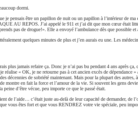
beaucoup dormi.
 que je pensais être un papillon de nuit ou un papillon à l’intérieur 
AU REPOS. J’ai appelé le 911 et j’ai dit que mon cœur était littéral
 prends pas de drogue!». Elle a envoyé l’ambulance dès que possible et 
ittéralement quelques minutes de plus et j’en aurais eu une. Les médeci
rais plus jamais refaire ça. Donc je n’ai pas bu pendant 4 ans après ça, 
 je réalise « OK, je ne retourne pas à cet ancien excès de dépendance » 
. des décennies de sobriété maintenant. Mais pour la plupart des autres,
ide montre en fait la force et l’amour de la vie. Si souvent les gens de
 la peine d’être vécue, peu importe ce que le passé était.
nt de l’aide… c’était juste au-delà de leur capacité de demander, de l’o
que vous êtes fort et que vous RENDREZ votre vie spéciale, peu impor