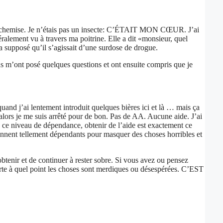
de ma chemise. Je n’étais pas un insecte: C’ÉTAIT MON CŒUR. J’ai
ement vu à travers ma poitrine. Elle a dit «monsieur, quel
a supposé qu’il s’agissait d’une surdose de drogue.
ns m’ont posé quelques questions et ont ensuite compris que je
quand j’ai lentement introduit quelques bières ici et là … mais ça
alors je me suis arrêté pour de bon. Pas de AA. Aucune aide. J’ai
 à ce niveau de dépendance, obtenir de l’aide est exactement ce
viennent tellement dépendants pour masquer des choses horribles et
btenir et de continuer à rester sobre. Si vous avez ou pensez
te à quel point les choses sont merdiques ou désespérées. C’EST