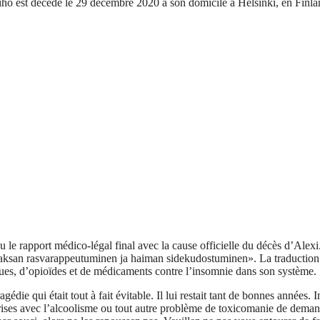
o est décédé le 29 décembre 2020 à son domicile à Helsinki, en Finland
 le rapport médico-légal final avec la cause officielle du décès d’Alexi.
maksan rasvarappeutuminen ja haiman sidekudostuminen». La traduction a
iques, d’opioïdes et de médicaments contre l’insomnie dans son système.
agédie qui était tout à fait évitable. Il lui restait tant de bonnes anné
prises avec l’alcoolisme ou tout autre problème de toxicomanie de demand