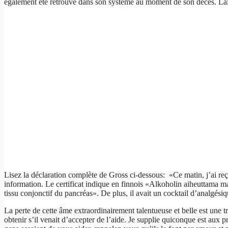
également été retrouvé dans son système au moment de son décès. Laih
Lisez la déclaration complète de Gross ci-dessous: «Ce matin, j’ai reçu
information. Le certificat indique en finnois «Alkoholin aiheuttama 
tissu conjonctif du pancréas». De plus, il avait un cocktail d’analgés
La perte de cette âme extraordinairement talentueuse et belle est une tr
obtenir s’il venait d’accepter de l’aide. Je supplie quiconque est aux 