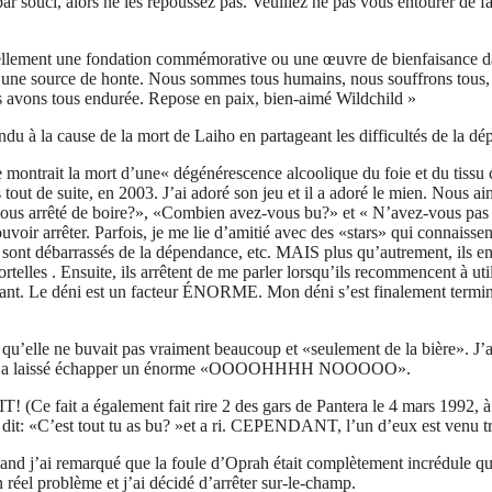
par souci, alors ne les repoussez pas. Veuillez ne pas vous entourer de f
uellement une fondation commémorative ou une œuvre de bienfaisance da
ne source de honte. Nous sommes tous humains, nous souffrons tous, mai
ous avons tous endurée. Repose en paix, bien-aimé Wildchild »
ndu à la cause de la mort de Laiho en partageant les difficultés de la d
montrait la mort d’une« dégénérescence alcoolique du foie et du tissu c
t de suite, en 2003. J’ai adoré son jeu et il a adoré le mien. Nous aim
 arrêté de boire?», «Combien avez-vous bu?» et « N’avez-vous pas véc
arrêter. Parfois, je me lie d’amitié avec des «stars» qui connaissent 
sont débarrassés de la dépendance, etc. MAIS plus qu’autrement, ils en ar
telles . Ensuite, ils arrêtent de me parler lorsqu’ils recommencent à uti
Le déni est un facteur ÉNORME. Mon déni s’est finalement terminé de
re qu’elle ne buvait pas vraiment beaucoup et «seulement de la bière». 
la foule a laissé échapper un énorme «OOOOHHHH NOOOOO».
! (Ce fait a également fait rire 2 des gars de Pantera le 4 mars 1992, 
 ont dit: «C’est tout tu as bu? »et a ri. CEPENDANT, l’un d’eux est ven
and j’ai remarqué que la foule d’Oprah était complètement incrédule qu
n réel problème et j’ai décidé d’arrêter sur-le-champ.