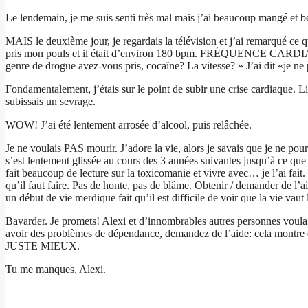
Le lendemain, je me suis senti très mal mais j’ai beaucoup mangé et 
MAIS le deuxième jour, je regardais la télévision et j’ai remarqué ce
pris mon pouls et il était d’environ 180 bpm. FRÉQUENCE CARDIAQUE 
genre de drogue avez-vous pris, cocaïne? La vitesse? » J’ai dit «je ne
Fondamentalement, j’étais sur le point de subir une crise cardiaque. L
subissais un sevrage.
WOW! J’ai été lentement arrosée d’alcool, puis relâchée.
Je ne voulais PAS mourir. J’adore la vie, alors je savais que je ne pour
s’est lentement glissée au cours des 3 années suivantes jusqu’à ce que
fait beaucoup de lecture sur la toxicomanie et vivre avec… je l’ai fait
qu’il faut faire. Pas de honte, pas de blâme. Obtenir / demander de l’a
un début de vie merdique fait qu’il est difficile de voir que la vie vaut
Bavarder. Je promets! Alexi et d’innombrables autres personnes voulaie
avoir des problèmes de dépendance, demandez de l’aide: cela montre 
JUSTE MIEUX.
Tu me manques, Alexi.