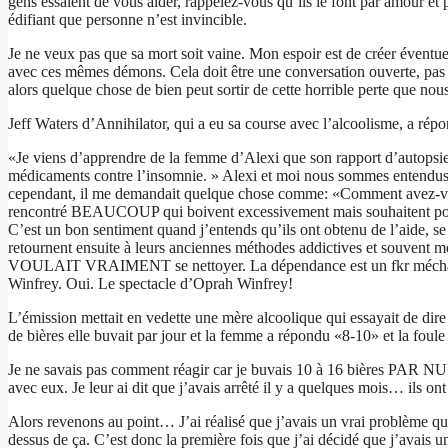
gens essaient de vous aider, rappelez-vous qu’ils le font par amour et 
édifiant que personne n’est invincible.
Je ne veux pas que sa mort soit vaine. Mon espoir est de créer évent
avec ces mêmes démons. Cela doit être une conversation ouverte, pas u
alors quelque chose de bien peut sortir de cette horrible perte que n
Jeff Waters d’Annihilator, qui a eu sa course avec l’alcoolisme, a répo
«Je viens d’apprendre de la femme d’Alexi que son rapport d’autopsie 
médicaments contre l’insomnie. » Alexi et moi nous sommes entendus tou
cependant, il me demandait quelque chose comme: «Comment avez-vous
rencontré BEAUCOUP qui boivent excessivement mais souhaitent pouvoir 
C’est un bon sentiment quand j’entends qu’ils ont obtenu de l’aide, se 
retournent ensuite à leurs anciennes méthodes addictives et souvent mor
VOULAIT VRAIMENT se nettoyer. La dépendance est un fkr méchant. 
Winfrey. Oui. Le spectacle d’Oprah Winfrey!
L’émission mettait en vedette une mère alcoolique qui essayait de di
de bières elle buvait par jour et la femme a répondu «8-10» et 
Je ne savais pas comment réagir car je buvais 10 à 16 bières PAR NUIT
avec eux. Je leur ai dit que j’avais arrêté il y a quelques mois… ils
Alors revenons au point… J’ai réalisé que j’avais un vrai problème qu
dessus de ça. C’est donc la première fois que j’ai décidé que j’avais u