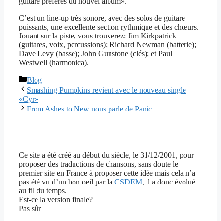
guitare préférés du nouvel album».
C’est un line-up très sonore, avec des solos de guitare
puissants, une excellente section rythmique et des chœurs.
Jouant sur la piste, vous trouverez: Jim Kirkpatrick
(guitares, voix, percussions); Richard Newman (batterie);
Dave Levy (basse); John Gunstone (clés); et Paul
Westwell (harmonica).
Catégories
Blog
Smashing Pumpkins revient avec le nouveau single
«Cyr»
From Ashes to New nous parle de Panic
Ce site a été créé au début du siècle, le 31/12/2001, pour
proposer des traductions de chansons, sans doute le
premier site en France à proposer cette idée mais cela n’a
pas été vu d’un bon oeil par la
CSDEM
, il a donc évolué
au fil du temps.
Est-ce la version finale?
Pas sûr