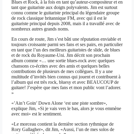
Blues et Rock, à la fois en tant qu’auteur-compositeur et en
tant que guitariste aux doigts polyvalents. Jim est surtout
connu comme le guitariste principal du légendaire groupe
de rock classique britannique FM, avec qui il est le
guitariste principal depuis 2008, mais il a travaillé avec de
nombreux autres grands noms.
En cours de route, Jim s’est bâti une réputation enviable et
toujours croissante parmi ses fans et ses pairs, en particulier
en tant que l’un des meilleurs guitaristes de slide, de blues
et de rock du Royaume-Uni. Jim décrit son prochain
album comme «… une sortie blues-rock avec quelques
chansons co-écrites avec des amis et quelques belles
contributions de plusieurs de mes collègues. Il y a une
multitude d’invités bien connus qui jouent et contribuent à
l’album qui est très rock, bluesy et avec BEAUCOUP de
guitare! J’espère que mes fans et mon public vont l’adorer.
»
«’Ain’t Goin’ Down Alone ‘est une piste sombre»,
explique Jim, «Si je vais vers le bas, alors je vous emmène
avec moi» est le sentiment.
«Le morceau contient la dernière section rythmique de
Rory Gallagher», dit Jim, «Aussi, l’un de mes solos de