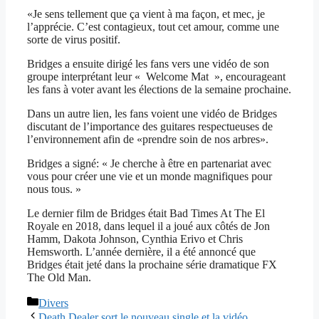
«Je sens tellement que ça vient à ma façon, et mec, je
l’apprécie. C’est contagieux, tout cet amour, comme une
sorte de virus positif.
Bridges a ensuite dirigé les fans vers une vidéo de son
groupe interprétant leur « Welcome Mat », encourageant
les fans à voter avant les élections de la semaine prochaine.
Dans un autre lien, les fans voient une vidéo de Bridges
discutant de l’importance des guitares respectueuses de
l’environnement afin de «prendre soin de nos arbres».
Bridges a signé: « Je cherche à être en partenariat avec
vous pour créer une vie et un monde magnifiques pour
nous tous. »
Le dernier film de Bridges était Bad Times At The El
Royale en 2018, dans lequel il a joué aux côtés de Jon
Hamm, Dakota Johnson, Cynthia Erivo et Chris
Hemsworth. L’année dernière, il a été annoncé que
Bridges était jeté dans la prochaine série dramatique FX
The Old Man.
Catégories
Divers
Death Dealer sort le nouveau single et la vidéo