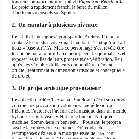
troisième annoncé pour mi-juillet (
Paper Sun Rebellion
).
Le projet a rapidement franchi la barre du million
d’auditeurs mensuels sur Spotify.
2. Un canular à plusieurs niveaux
Le 3 juillet, un supposé porte-parole, Andrew Frelon, a
contacté les médias en avouant que tout n’était qu’un « art
hoax » basé sur l’IA. Mais ce personnage s’est révélé être
lui-même un faux profil créé pour piéger les journalistes et
exposer les failles de leurs processus de vérification. Peu
après, les véritables initiateurs ont publié un démenti
officiel, réaffirmant la dimension artistique et conceptuelle
du projet.
3. Un projet artistique provocateur
Le collectif derrière The Velvet Sundown décrit son œuvre
comme une provocation volontaire, une réflexion sur
l’identité, l’auteur et l’avenir de la musique dans un monde
hybride. Leur devise : « Not quite human. Not quite
machine. Somewhere in between. » Pourtant, le projet a
suscité la controverse : certaines cérémonies de
récompenses dédiées à la musique issue de l’IA l’ont
disqualifié, estimant qu’il ne correspondait pas à leurs