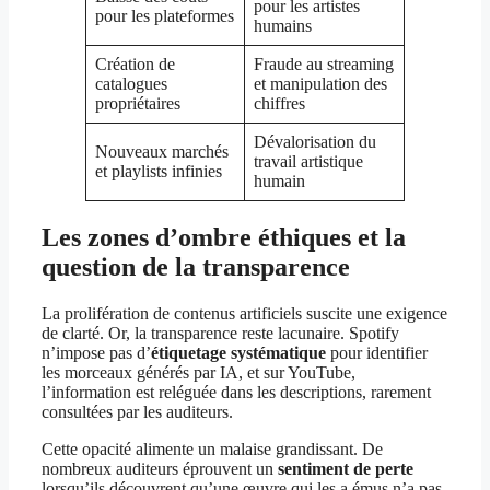
pour les artistes
pour les plateformes
humains
Création de
Fraude au streaming
catalogues
et manipulation des
propriétaires
chiffres
Dévalorisation du
Nouveaux marchés
travail artistique
et playlists infinies
humain
Les zones d’ombre éthiques et la
question de la transparence
La prolifération de contenus artificiels suscite une exigence
de clarté. Or, la transparence reste lacunaire. Spotify
n’impose pas d’
étiquetage systématique
pour identifier
les morceaux générés par IA, et sur YouTube,
l’information est reléguée dans les descriptions, rarement
consultées par les auditeurs.
Cette opacité alimente un malaise grandissant. De
nombreux auditeurs éprouvent un
sentiment de perte
lorsqu’ils découvrent qu’une œuvre qui les a émus n’a pas