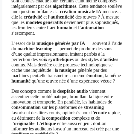
sont écoutés chaque jour, certains étant même composés
intégralement par des
algorithmes
. Cette tendance soulève
une question brûlante : la
création musicale IA
menace-t-
elle la
créativité
et l’
authenticité
des œuvres ? À mesure
que les
modèles génératifs
deviennent plus sophistiqués,
les frontières entre l’
art humain
et l’
automation
s’estompent.
L’essor de la
musique générée par IA
— souvent à l’aide
du
machine learning
— permet de produire des sons
d’une qualité impressionnante, imitant parfois à la
perfection des
voix synthétiques
ou des styles d’
artistes
connus. Mais derrière cette prouesse technologique se
cache une inquiétude : la
musique
générée par des
machines peut-elle transmettre la même
émotion
, la même
humanité
qu’une œuvre née d’une expérience vécue ?
Des concepts comme le
deepfake audio
viennent
accentuer cette problématique, brouillant la ligne entre
innovation et tromperie. En parallèle, les habitudes de
consommation
sur les plateformes de
streaming
favorisent des titres courts, optimisés pour l’
écoute
rapide,
au détriment de la
composition
complexe et de
l’
originalité
. L’
éthique
entre aussi en jeu : doit-on
informer les auditeurs lorsqu’un morceau est créé par une