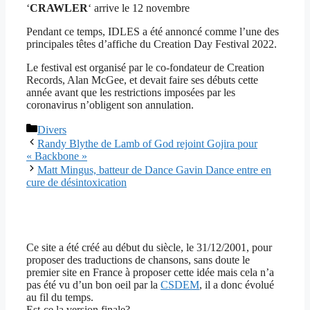
‘
CRAWLER
‘ arrive le 12 novembre
Pendant ce temps, IDLES a été annoncé comme l’une des
principales têtes d’affiche du Creation Day Festival 2022.
Le festival est organisé par le co-fondateur de Creation
Records, Alan McGee, et devait faire ses débuts cette
année avant que les restrictions imposées par les
coronavirus n’obligent son annulation.
Catégories
Divers
Randy Blythe de Lamb of God rejoint Gojira pour
« Backbone »
Matt Mingus, batteur de Dance Gavin Dance entre en
cure de désintoxication
Ce site a été créé au début du siècle, le 31/12/2001, pour
proposer des traductions de chansons, sans doute le
premier site en France à proposer cette idée mais cela n’a
pas été vu d’un bon oeil par la
CSDEM
, il a donc évolué
au fil du temps.
Est-ce la version finale?