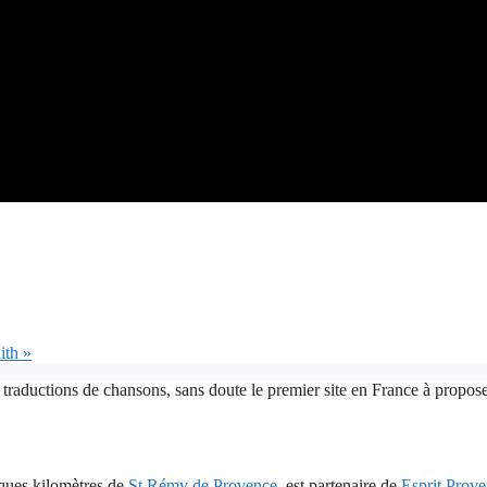
ith »
 traductions de chansons, sans doute le premier site en France à proposer
lques kilomètres de
St Rémy de Provence
, est partenaire de
Esprit Prov