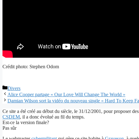
Crédit photo: Stephen Odom
Catégories
Divers
Alice Cooper partage « Our Love Will Change The World »
Damian Wilson sort la vidéo du nouveau single « Hard To Keep Fa
Ce site a été créé au début du siècle, le 31/12/2001, pour proposer des
CSDEM
, il a donc évolué au fil du temps.
Est-ce la version finale?
Pas sûr
Le webmaster
cybermilitant
qui gère ce site habite à
Graveson
, à que