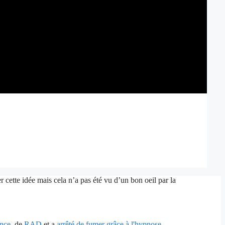
 cette idée mais cela n’a pas été vu d’un bon oeil par la
ence
, de
RAD
et a
arrêté de fumer grâce à l'hypnose
.