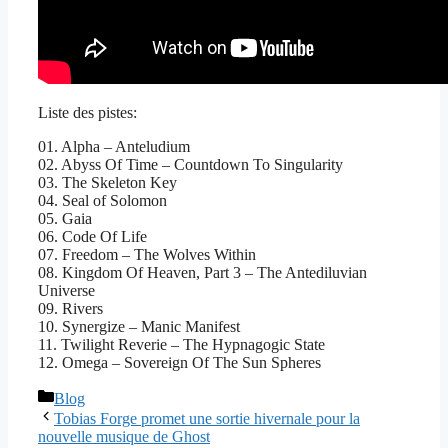
Liste des pistes:
01. Alpha – Anteludium
02. Abyss Of Time – Countdown To Singularity
03. The Skeleton Key
04. Seal of Solomon
05. Gaia
06. Code Of Life
07. Freedom – The Wolves Within
08. Kingdom Of Heaven, Part 3 – The Antediluvian
Universe
09. Rivers
10. Synergize – Manic Manifest
11. Twilight Reverie – The Hypnagogic State
12. Omega – Sovereign Of The Sun Spheres
Catégories
Blog
Tobias Forge promet une sortie hivernale pour la
nouvelle musique de Ghost