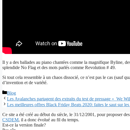
Il y a des ballades au piano chantées comme la magnifique Byline,
splendide No Flag et des mots parlés comme Revolution # 49.
Si tout cela ressemble à un chaos dissocié, ce n’est pas le cas (sauf qua
d’invention et de variété.
Catégories
Blog
Les Avalanches partagent des extraits du test de pressage « We W
Les meilleures offres Black Friday Beats 2020: faites le saut sur le
Ce site a été créé au début du siècle, le 31/12/2001, pour proposer des
CSDEM
, il a donc évolué au fil du temps.
Est-ce la version finale?