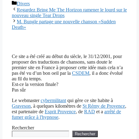
Catégories
Divers
Regardez Bring Me The Horizon ramener le lourd sur le
nouveau single Tear Drops
M. Bungle partage une nouvelle chanson «Sudden
Death»
Ce site a été créé au début du siècle, le 31/12/2001, pour
proposer des traductions de chansons, sans doute le
premier site en France à proposer cette idée mais cela n’a
pas été vu d’un bon oeil par la
CSDEM
, il a donc évolué
au fil du temps.
Est-ce la version finale?
Pas sûr
Le webmaster
cybermilitant
qui gère ce site habite à
Graveson
, à quelques kilomètres de
St Rémy de Provence
,
est partenaire de
Esprit Provence
, de
RAD
et a
arrêté de
fumer grâce à l'hypnose
.
Rechercher
Rechercher